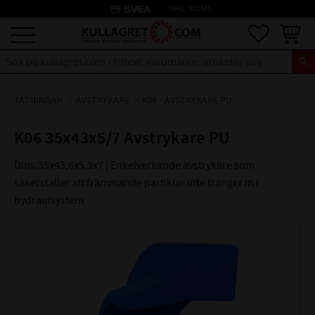
credit_card
INKL. MOMS
Meny
Favoriter
Kundva
TÄTNINGAR
AVSTRYKARE
K06 - AVSTRYKARE PU
K06 35x43x5/7 Avstrykare PU
Dim: 35x43,6x5,3x7 | Enkelverkande avstrykare som
säkerställer att främmande partiklar inte tränger in i
hydraulsystem