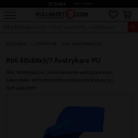
credit_card
INKL. MOMS
Meny
Favoriter
Kundva
TÄTNINGAR
AVSTRYKARE
K06 - AVSTRYKARE PU
K06 80x88x5/7 Avstrykare PU
Dim: 80x88,6x5,3x7 | Enkelverkande avstrykare som
säkerställer att främmande partiklar inte tränger in i
hydraulsystem