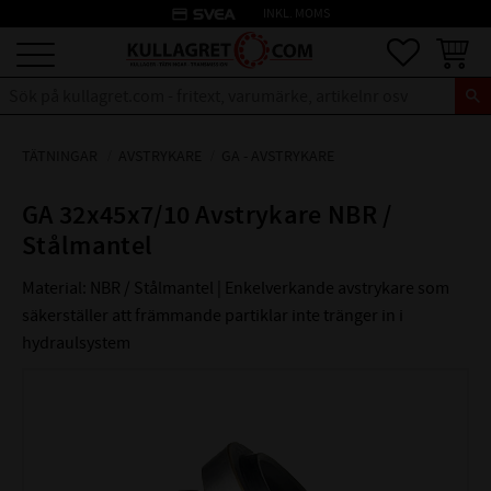
credit_card
INKL. MOMS
Meny
Favoriter
Kundva
TÄTNINGAR
AVSTRYKARE
GA - AVSTRYKARE
GA 32x45x7/10 Avstrykare NBR /
Stålmantel
Material: NBR / Stålmantel | Enkelverkande avstrykare som
säkerställer att främmande partiklar inte tränger in i
hydraulsystem