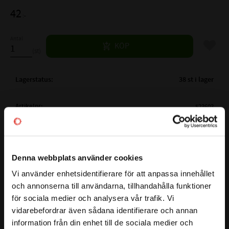
42
:-
Antal
Lägg til
KÖP
st
Lagerstatus
38 st i lager
Artikelnr
523603
Vikt
0,01 kg
Tillverkare
Kastas
Mer info
Denna webbplats använder cookies
FULLSTÄNDIG BETECKNING:
WS-20 32x45x7x10
Visa alla produkter från Kastas
( d )
AXELDIAMETER:
32 mm
Vi använder enhetsidentifierare för att anpassa innehållet
close
och annonserna till användarna, tillhandahålla funktioner
( D )
YTTERDIAMETER:
45 mm
Välkommen till kullagret.com
för sociala medier och analysera vår trafik. Vi
( s )
HÖJD:
7 mm
vidarebefordrar även sådana identifierare och annan
Vill du handla som företag eller privatperson?
( b )
HÖJD:
10 mm
information från din enhet till de sociala medier och
K07 / GA / WS-20 är en enkelverkande avstrykare som