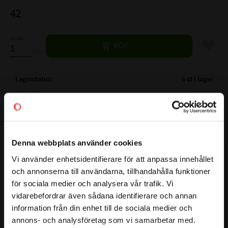
42
:-
Antal
Lägg til
KÖP
st
Lagerstatus
6 st i lager
Artikelnr
523618
Vikt
0,01 kg
Mer info
Denna webbplats använder cookies
FULLSTÄNDIG BETECKNING:
WS-20 45x55x7x10
Vi använder enhetsidentifierare för att anpassa innehållet
( d )
AXELDIAMETER:
45 mm
close
och annonserna till användarna, tillhandahålla funktioner
Välkommen till kullagret.com
( D )
YTTERDIAMETER:
55 mm
för sociala medier och analysera vår trafik. Vi
( s )
HÖJD:
7 mm
vidarebefordrar även sådana identifierare och annan
K07 / GA / WS-20 är en enkelverkande avstrykare som
Vill du handla som företag eller privatperson?
( b )
HÖJD:
10 mm
information från din enhet till de sociala medier och
säkerställer att främmande partiklar inte tränger in i
-40° till +100° ( upp till +120°
annons- och analysföretag som vi samarbetar med.
hydraulsystem och förebygger uppkomsten av slitage och
TEMPERATUROMRÅDE: