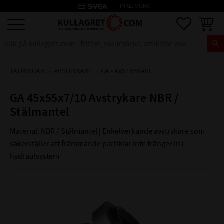
credit_card
INKL. MOMS
Meny
Favoriter
Kundva
TÄTNINGAR
AVSTRYKARE
GA - AVSTRYKARE
GA 45x55x7/10 Avstrykare NBR /
Stålmantel
Material: NBR / Stålmantel | Enkelverkande avstrykare som
säkerställer att främmande partiklar inte tränger in i
hydraulsystem