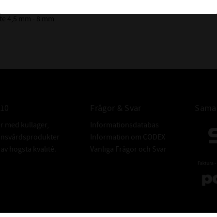
te 4,5 mm - 8 mm
010
Frågor & Svar
Samar
er med kullager,
Informationsdatabas
donsvårdsprodukter
Information om CODEX
v högsta kvalité.
Vanliga Frågor och Svar