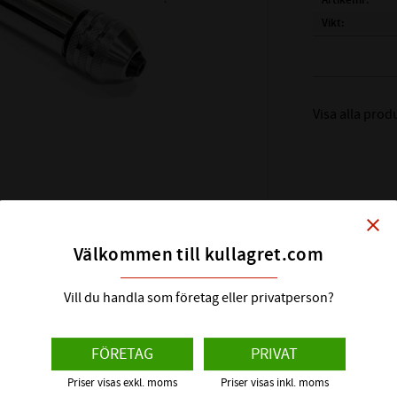
Artikelnr
Vikt
Tillverkare
Visa alla pro
close
Välkommen till kullagret.com
Vill du handla som företag eller privatperson?
FÖRETAG
PRIVAT
er/vänster)
Priser visas exkl. moms
Priser visas inkl. moms