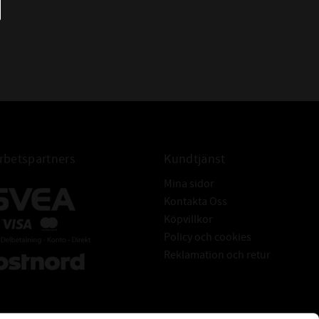
betspartners
Kundtjänst
Mina sidor
Kontakta Oss
Köpvillkor
Policy och cookies
Reklamation och retur