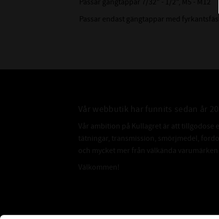
Passar gängtappar 7/32" - 1/2", M5 - M12
Passar endast gängtappar med fyrkantsfäs
Vår webbutik har funnits sedan år 2
Vår ambition på Kullagret är att tillgodose 
tätningar, transmission, smörjmedel, for
och mycket mer från välkända varumärken a
Välkommen!