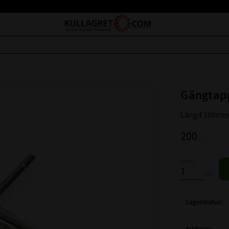
Gängtapp
Längd 100m
200
:-
Antal
st
Lagerstatus