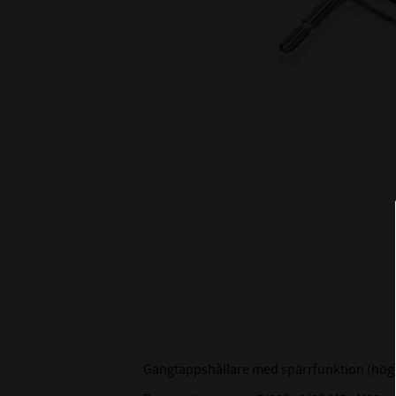
Gängtappshållare med spärrfunktion (hög