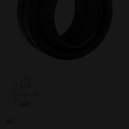
68
:-