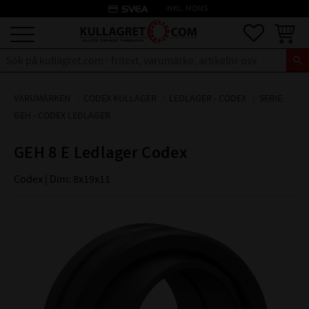
credit_card
INKL. MOMS
Meny
Favoriter
Kundva
VARUMÄRKEN
CODEX KULLAGER
LEDLAGER - CODEX
SERIE:
GEH - CODEX LEDLAGER
GEH 8 E Ledlager Codex
Codex | Dim: 8x19x11