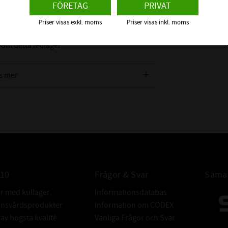
EFTERBETECK
FÖRETAG
PRIVAT
och axiella belastningar och är idealisk för
Priser visas exkl. moms
Priser visas inkl. moms
är snedställning kan förekomma.
ALTERNATIVA
 om detta ledlager
BETECKNING
s mer
FABRIKAT:
010
Frågor & Svar
Samar
er med kullager,
Informationsdatabas
donsvårdsprodukter
Information om CODEX
v högsta kvalité.
Vanliga Frågor och Svar