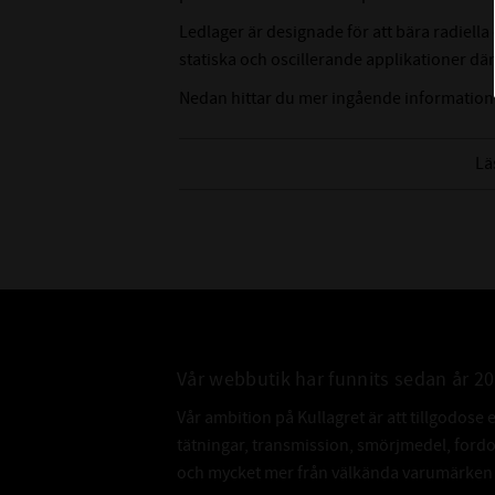
Ledlager är designade för att bära radiella 
statiska och oscillerande applikationer d
Nedan hittar du mer ingående information
Lä
Vår webbutik har funnits sedan år 2
Vår ambition på Kullagret är att tillgodose 
tätningar, transmission, smörjmedel, for
och mycket mer från välkända varumärken a