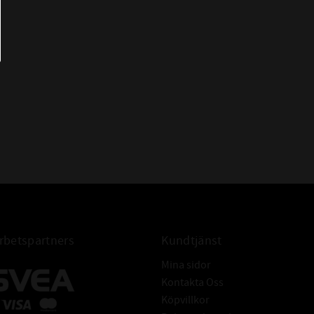
NING:
S = Smörjhål
2RS = Gummitätning
GEM40-ES-2RS
AR:
GE 40-HO-2RS
DGE 40-HO-2RS
CODEX
betspartners
Kundtjänst
Mina sidor
Kontakta Oss
Köpvillkor