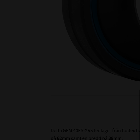
Detta GEM 40ES-2RS ledlager från Codex h
på
62
mm samt en bredd på
38
mm.