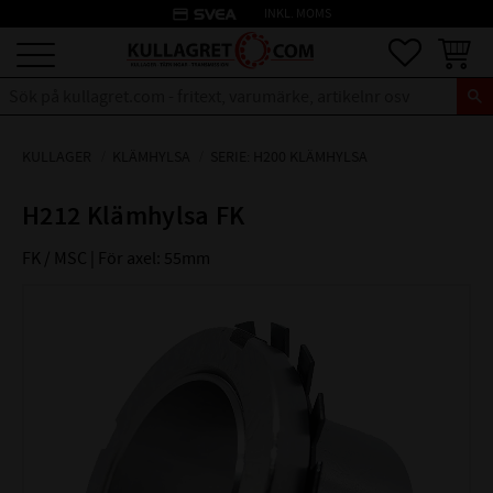
credit_card
INKL. MOMS
Meny
Favoriter
Kundva
KULLAGER
KLÄMHYLSA
SERIE: H200 KLÄMHYLSA
H212 Klämhylsa FK
FK / MSC | För axel: 55mm