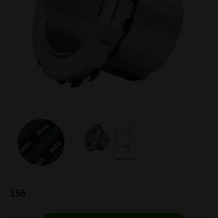
156
:-
Antal