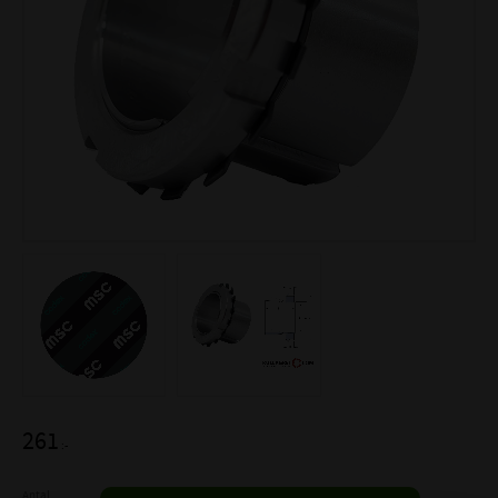
261
:-
Antal