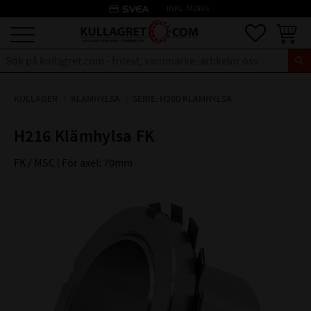
credit_card
INKL. MOMS
Meny
Favoriter
Kundva
KULLAGER
KLÄMHYLSA
SERIE: H200 KLÄMHYLSA
H216 Klämhylsa FK
FK / MSC | För axel: 70mm