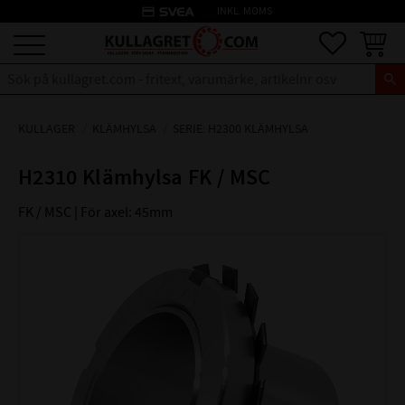
credit_card
INKL. MOMS
Meny
Favoriter
Kundva
KULLAGER
KLÄMHYLSA
SERIE: H2300 KLÄMHYLSA
H2310 Klämhylsa FK / MSC
FK / MSC | För axel: 45mm