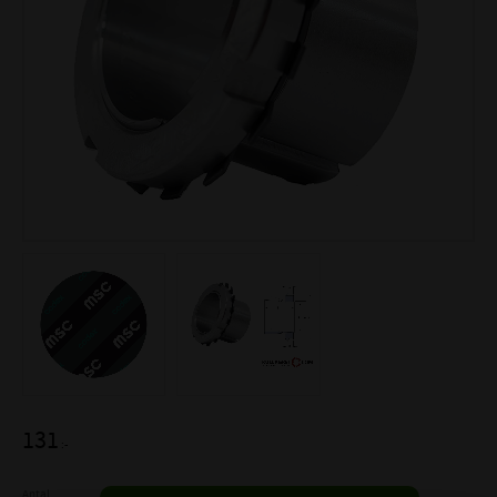
131
:-
Antal