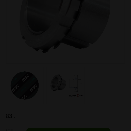
83
:-
Antal