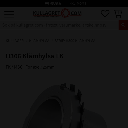
credit_card
INKL. MOMS
Meny
Favoriter
Kundva
KULLAGER
KLÄMHYLSA
SERIE: H300 KLÄMHYLSA
H306 Klämhylsa FK
FK / MSC | För axel: 25mm