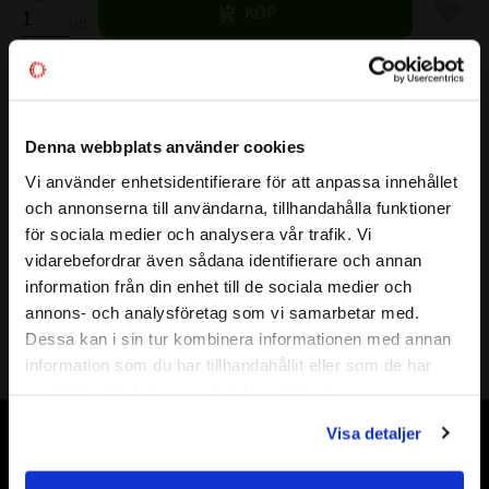
Lägg til
KÖP
st
Lagerstatus
6 st i lager
Artikelnr
520857
Denna webbplats använder cookies
Vikt
0,12 kg
Vi använder enhetsidentifierare för att anpassa innehållet
close
och annonserna till användarna, tillhandahålla funktioner
Mer info
Välkommen till kullagret.com
FULLSTÄNDIG BETECKNING:
H 306
för sociala medier och analysera vår trafik. Vi
( d1 )
AXELDIAMETER:
25 mm
vidarebefordrar även sådana identifierare och annan
Vill du handla som företag eller privatperson?
information från din enhet till de sociala medier och
( d )
DIAMETER:
30 mm
annons- och analysföretag som vi samarbetar med.
( d3 )
DIAMETER MUTTER:
45 mm
FÖRETAG
Dessa kan i sin tur kombinera informationen med annan
( B1 )
LÄNGD HYLSA:
31 mm
information som du har tillhandahållit eller som de har
Priser visas exkl. moms
( B )
BREDD:
7 mm
samlat in när du har använt deras tjänster.
PRIVAT
( B4 )
BREDD:
8 mm
Visa detaljer
( G )
GÄNGA:
M30x1,5
Priser visas inkl. moms
Vår webbutik har funnits sedan år 2010
KM MUTTER:
KM 6