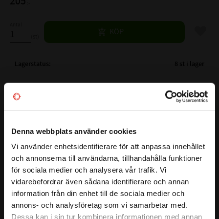
205
:-
Antal
Lägg til
KÖP
st
Lagerstatus
8 st i lager
Artikelnr
523711
Vikt
0,11 kg
Mer info
PS-40
Denna webbplats använder cookies
FULLSTÄNDIG BETECKNING:
100x75x22,4x6,35
Vi använder enhetsidentifierare för att anpassa innehållet
close
( d )
INNERDIAMETER (h9):
75 mm
och annonserna till användarna, tillhandahålla funktioner
Välkommen till kullagret.com
( D )
YTTERDIAMETER (H8):
100 mm
för sociala medier och analysera vår trafik. Vi
K18 är en femdelad dubbelverkande kompakttätning som
( B )
HÖJDMÅTT (-0 / +0,2):
22,4 mm
vidarebefordrar även sådana identifierare och annan
Vill du handla som företag eller privatperson?
består av ett elastomeriskt nitrilgummitätningselement
information från din enhet till de sociala medier och
( ds )
MÅTT (h8):
93,13 mm
(NBR), två polyesterplasters reservringar på båda sidor för
annons- och analysföretag som vi samarbetar med.
( d1 )
MÅTT (+/- 0,1):
98 mm
att förhindra strängsprutning i tätningsgapet och två
FÖRETAG
Dessa kan i sin tur kombinera informationen med annan