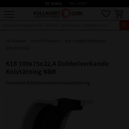
credit_card
INKL. MOMS
Meny
Favoriter
Kundva
TÄTNINGAR
KOLVTÄTNINGAR
K18 - DUBBELVERKANDE
KOLVTÄTNING
K18 100x75x22,4 Dubbelverkande
Kolvtätning NBR
Femdelad dubbelverkande kompakttätning