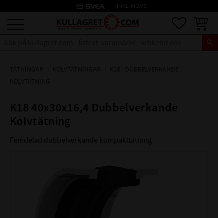
credit_card
INKL. MOMS
Meny
Favoriter
Kundva
TÄTNINGAR
KOLVTÄTNINGAR
K18 - DUBBELVERKANDE
KOLVTÄTNING
K18 40x30x16,4 Dubbelverkande
Kolvtätning
Femdelad dubbelverkande kompakttätning