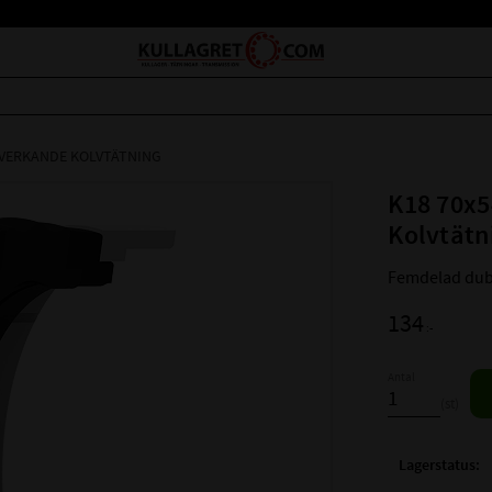
LVERKANDE KOLVTÄTNING
K18 70x
Kolvtätn
Femdelad dub
134
:-
Antal
st
Lagerstatus