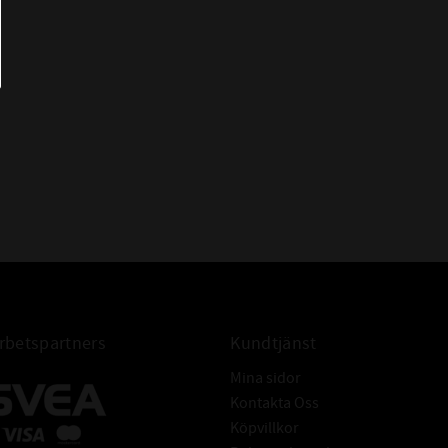
780 70x54x20,5
KK 03 70x54x20,5
L 43 70x54x20,5
DBM 70x54x20,5
DAMM 70x54x20,5
DBM
TPM 70x54x20,5
MPSA 70x54x20,5
ZW 70x54x20,5
ZX 70x54x20,5
ZS 70x54x20,5
EZM 70x54x20,5
betspartners
Kundtjänst
Mina sidor
Kontakta Oss
Köpvillkor