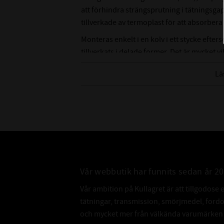
att förhindra strängsprutning i tätningsgap
tillverkade av termoplast för att absorbera
Monteras enkelt i en kolv i ett stycke efte
tillverkats i delade former. Det är mycket 
av mjukt material och utan skarpa kanter, f
Lä
och ytor. Innan installationen måste tätni
Produktfördelar:
överlägsen tätningsprestanda
ekonomisk tätning och vägledande l
enkel spårdesign, kolv i ett stycke mö
lång livslängd
enkel snäppinstallation
Vår webbutik har funnits sedan år 2
Vår ambition på Kullagret är att tillgodose 
tätningar, transmission, smörjmedel, for
och mycket mer från välkända varumärken a