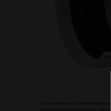
K18 är en femdelad dubbelverkande kompak
nitrilgummitätningselement (NBR), två poly