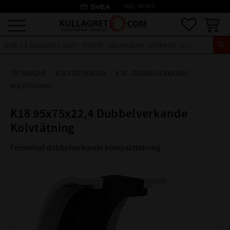
credit_card
INKL. MOMS
Meny
Favoriter
Kundva
TÄTNINGAR
KOLVTÄTNINGAR
K18 - DUBBELVERKANDE
KOLVTÄTNING
K18 95x75x22,4 Dubbelverkande
Kolvtätning
Femdelad dubbelverkande kompakttätning