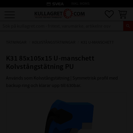
credit_card
INKL. MOMS
Meny
Favoriter
Kundva
TÄTNINGAR
KOLVSTÅNGSTÄTNINGAR
K31 U-MANSCHETT
K31 85x105x15 U-manschett
Kolvstångstätning PU
Används som Kolvstångstätning | Symmetrisk profil med
backup ring och klarar upp till 630bar.