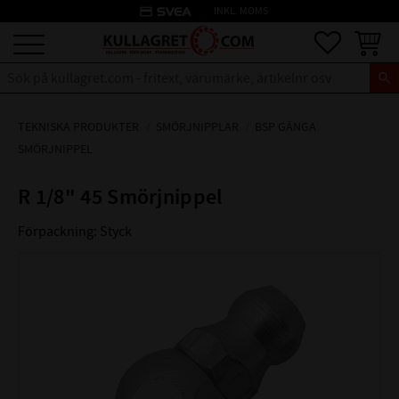
credit_card
INKL. MOMS
Meny
Favoriter
Kundva
TEKNISKA PRODUKTER
SMÖRJNIPPLAR
BSP GÄNGA
SMÖRJNIPPEL
R 1/8" 45 Smörjnippel
Förpackning: Styck