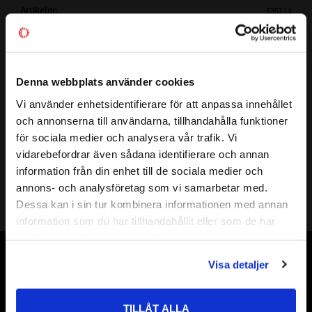
Artikelnr
535113
Vikt
0,004 kg
Tillverkare
Kramp
Mer info
GÄNGA:
R 1/8"
Denna webbplats använder cookies
VINKEL:
45
Visa alla produkter från Kramp
Vi använder enhetsidentifierare för att anpassa innehållet
close
UTFÖRANDE:
SMÖRJNIPPEL BSP GÄNGA
och annonserna till användarna, tillhandahålla funktioner
Välkommen till kullagret.com
FÖRPACKNING:
STYCKVIS
för sociala medier och analysera vår trafik. Vi
vidarebefordrar även sådana identifierare och annan
Vill du handla som företag eller privatperson?
information från din enhet till de sociala medier och
annons- och analysföretag som vi samarbetar med.
FÖRETAG
Dessa kan i sin tur kombinera informationen med annan
information som du har tillhandahållit eller som de har
Priser visas exkl. moms
samlat in när du har använt deras tjänster.
PRIVAT
Visa detaljer
Vår webbutik har funnits sedan år 2010
Priser visas inkl. moms
Vår ambition på Kullagret är att tillgodose er med kullager,
tätningar, transmission, smörjmedel,
TILLÅT ALLA