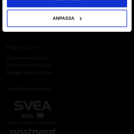
fordonsvårdsprodukter och mycket mer från välkända
varumärken av högsta kvalité.
ANPASSA
Välkommen!
Frågor & Svar
Informationsdatabas
Information om CODEX
Vanliga Frågor och Svar
Samarbetspartners