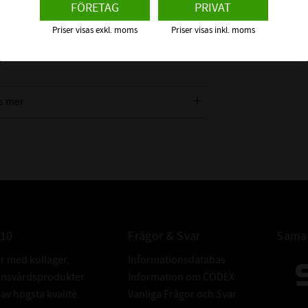
FÖRETAG
PRIVAT
iktning och måste balanseras av en
Priser visas exkl. moms
Priser visas inkl. moms
 om detta Koniska Rullager
s mer
010
Frågor & Svar
Samar
er med kullager,
Informationsdatabas
donsvårdsprodukter
Information om CODEX
v högsta kvalité.
Vanliga Frågor och Svar