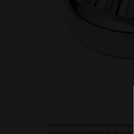
LM104949/LM104910 är ett koniskt rullage
Koniska rullager är lämpade för att överföra