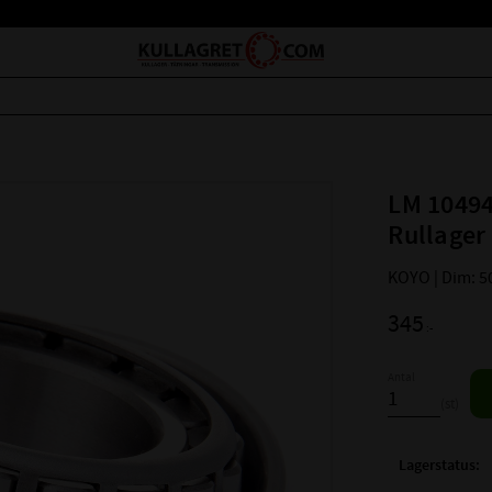
LM 10494
Rullager
KOYO | Dim: 5
345
:-
Antal
st
Lagerstatus