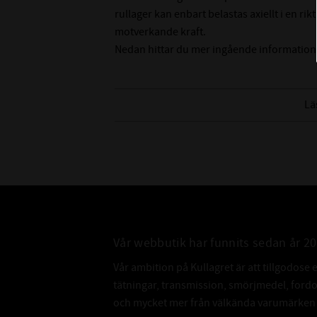
rullager kan enbart belastas axiellt i en r
motverkande kraft.
Nedan hittar du mer ingående information
Lä
Vår webbutik har funnits sedan år 2
Vår ambition på Kullagret är att tillgodose 
tätningar, transmission, smörjmedel, for
och mycket mer från välkända varumärken a