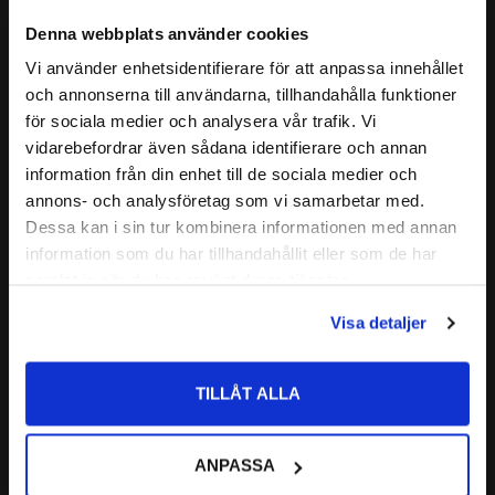
Har bevisats klara smärre föroreningar av industrioljor, t.ex.
HANTERINGSSTYRKA EFTER:
2 timmar (normalvärde vid 22°C)
Denna webbplats använder cookies
maskinolja, korrosionsolja och skärvätska.
Vi använder enhetsidentifierare för att anpassa innehållet
Läs mer
243an förhindrar att vibrerande delar lossnar som t.ex.
close
och annonserna till användarna, tillhandahålla funktioner
Välkommen till kullagret.com
pumpar, växellådor eller pressar.
för sociala medier och analysera vår trafik. Vi
Relaterade produkter
Möjliggör demontering med handverktyg vid service
vidarebefordrar även sådana identifierare och annan
Vill du handla som företag eller privatperson?
information från din enhet till de sociala medier och
P1 NSF reg.nr: 123000
annons- och analysföretag som vi samarbetar med.
Lägg till i favoriter
Lägg till i favoriter
Tips:
FÖRETAG
Dessa kan i sin tur kombinera informationen med annan
Avfetta, rengör och torka helst gängorna innan du stryker på
information som du har tillhandahållit eller som de har
Priser visas exkl. moms
Loctite 243 för att få bästa resultat.
samlat in när du har använt deras tjänster.
PRIVAT
Visa detaljer
Priser visas inkl. moms
TILLÅT ALLA
Loctite 243 
Loctite 243 
Gänglåsning 5 ml
Gänglåsning 10 ml
ANPASSA
Styrka: Medelhög | Fungerar 
Styrka: Medelhög | Fungerar 
på alla metaller inkl. passiva 
på alla metaller inkl. passiva 