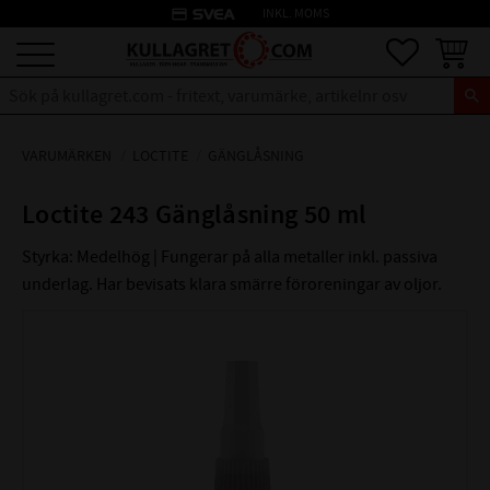
credit_card
INKL. MOMS
Meny
Favoriter
Kundva
VARUMÄRKEN
LOCTITE
GÄNGLÅSNING
Loctite 243 Gänglåsning 50 ml
Styrka: Medelhög | Fungerar på alla metaller inkl. passiva
underlag. Har bevisats klara smärre föroreningar av oljor.