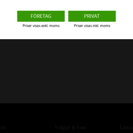
FÖRETAG
PRIVAT
F
Priser visas exkl. moms
Priser visas inkl. moms
MAX 
TEMPE
LOSSB
VISK
FIXE
FIXER
FIXERINGS
HANTERI
010
Frågor & Svar
Samar