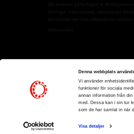
Vår ambition på Kullagret är att tillgodose 
tätningar, transmission, smörjmedel, for
och mycket mer från välkända varumärken a
Välkommen!
Subscribe
Denna webbplats använde
Vi använder enhetsidentifie
*
Email Address
funktioner för sociala medi
annan information från din
med. Dessa kan i sin tur k
som de har samlat in när d
Visa detaljer