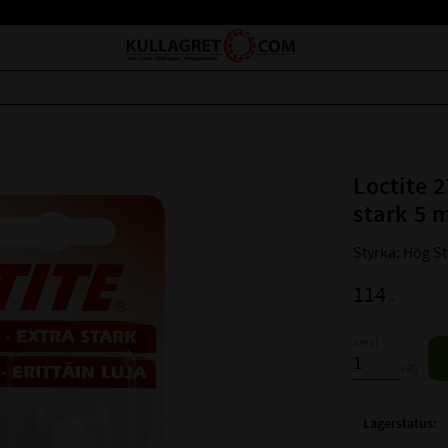
Loctite 
stark 5 
Styrka: Hög St
114
:-
Antal
st
Lagerstatus