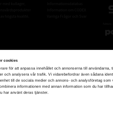
er med kullager,
Informationsdatabas
donsvårdsprodukter
Information om CODEX
v högsta kvalité.
Vanliga Frågor och Svar
r cookies
rare för att anpassa innehållet och annonserna till användarna, t
er och analysera vår trafik. Vi vidarebefordrar även sådana ident
 enhet till de sociala medier och annons- och analysföretag som
ombinera informationen med annan information som du har tillhand
u har använt deras tjänster.