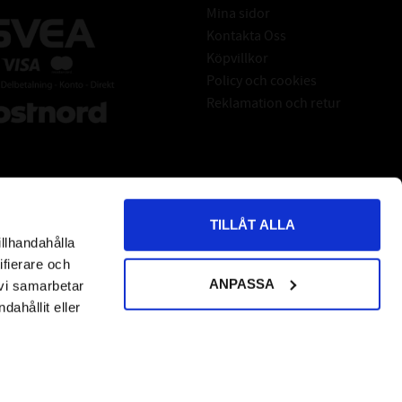
Mina sidor
Kontakta Oss
Köpvillkor
Policy och cookies
Reklamation och retur
TILLÅT ALLA
illhandahålla
*
indicates required
ifierare och
ANPASSA
 vi samarbetar
ahållit eller