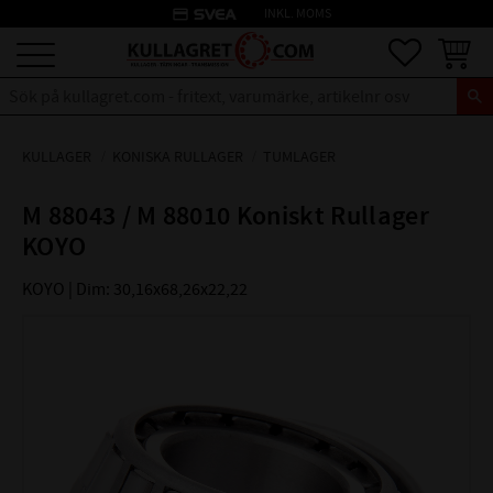
credit_card
INKL. MOMS
Meny
Favoriter
Kundva
KULLAGER
KONISKA RULLAGER
TUMLAGER
M 88043 / M 88010 Koniskt Rullager
KOYO
KOYO | Dim: 30,16x68,26x22,22