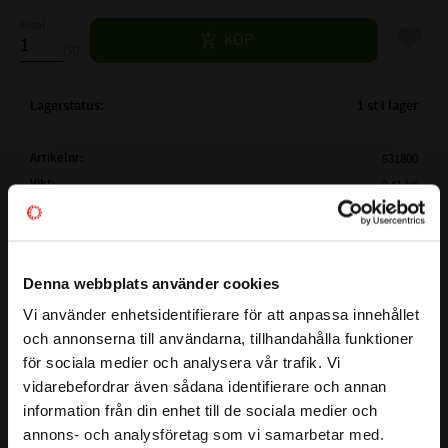
Antal
Lägg til
KÖP
st
Lagerstatus
1 st i lager
Artikelnr
531800
Vikt
0,41 kg
Tillverkare
Koyo
Mer info
FULLSTÄNDIG BETECKNING:
88043/010
Denna webbplats använder cookies
Visa alla produkter från Koyo
( d )
INNERDIAMETER:
30,162 mm
Vi använder enhetsidentifierare för att anpassa innehållet
( D )
YTTERDIAMETER:
68,262 mm
close
och annonserna till användarna, tillhandahålla funktioner
Välkommen till kullagret.com
( T )
TOTALBREDD:
22,225 mm
för sociala medier och analysera vår trafik. Vi
( B )
BREDD INNERBANA:
22,28mm
vidarebefordrar även sådana identifierare och annan
M88043/M88010 är ett koniskt rullager från KOYO.
Vill du handla som företag eller privatperson?
( C )
BREDD YTTERBANA:
17,462mm
information från din enhet till de sociala medier och
Koniska rullager är lämpade för att överföra radiella och
BENÄMNING INNERRING:
M88043
annons- och analysföretag som vi samarbetar med.
axiella laster. Enradiga koniska rullager kan enbart belastas