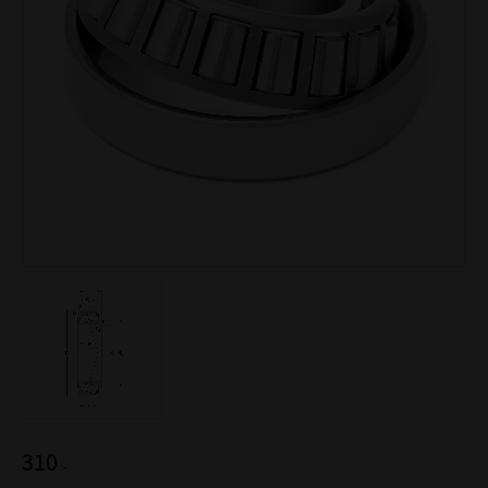
310
:-