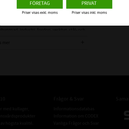
FÖRETAG
PRIVAT
grepp och är tillverkad i härdat stål för
ng. Den cylindriska skallen ger låg bygghöjd
Priser visas exkl. moms
Priser visas inkl. moms
ggnad, industri, fordon, verktyg, stål- och
nstallationer där starka och vibrationssäkra
s mer
010
Frågor & Svar
Samar
er med kullager,
Informationsdatabas
donsvårdsprodukter
Information om CODEX
v högsta kvalité.
Vanliga Frågor och Svar