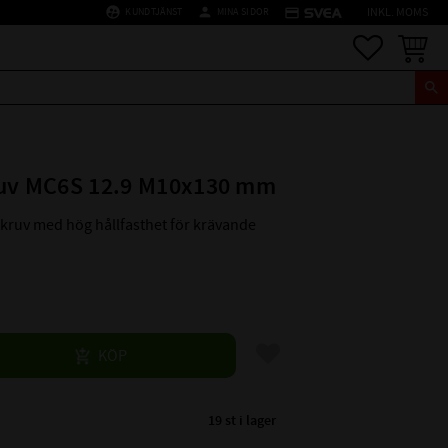
supervised_user_circle
person
credit_card
KUNDTJÄNST
MINA SIDOR
INKL. MOMS
Favoriter
Kundva
ruv MC6S 12.9 M10x130 mm
skruv med hög hållfasthet för krävande
Lägg till i favoriter
KÖP
19 st i lager