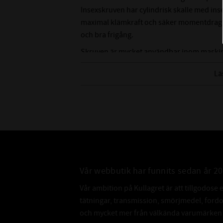
Insexskruven har cylindrisk skalle med insex
maximal klämkraft och säker momentdragni
och bra frigång.
Skruven är mycket användbar inom maskinby
metallkonstruktioner. Även inom tekniska i
Lä
skruvförband krävs.
Vår webbutik har funnits sedan år 2
Vår ambition på Kullagret är att tillgodose 
tätningar, transmission, smörjmedel, for
och mycket mer från välkända varumärken a