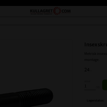
Insexsk
Metrisk insex
montage.
24
:-
Antal
st
Lagerstatus