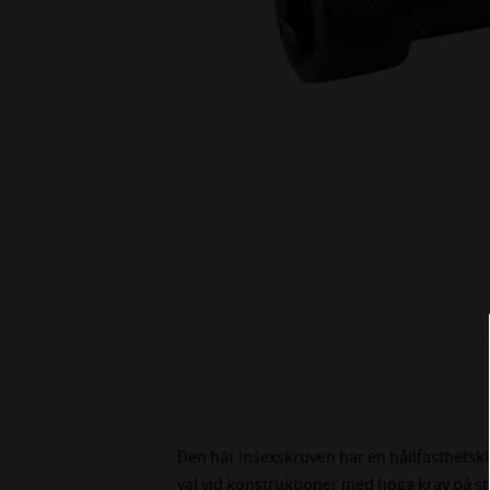
Den här insexskruven har en hållfasthetskla
val vid konstruktioner med höga krav på st