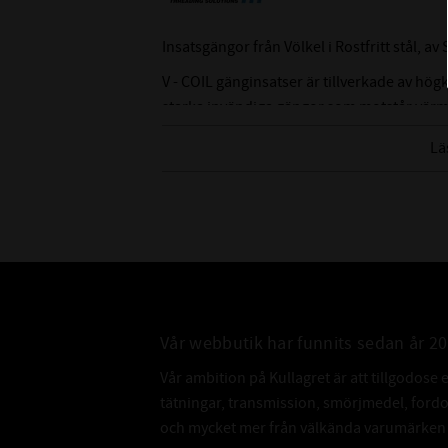
Insatsgängor från Völkel i Rostfritt stål, a
V - COIL gänginsatser är tillverkade av högkva
starka invändiga gängor som motstår värm
Idealisk för att reparera skadade eller slit
Lä
Tolerans ISO 2 (6H)
Vår webbutik har funnits sedan år 2
Vår ambition på Kullagret är att tillgodose 
tätningar, transmission, smörjmedel, for
och mycket mer från välkända varumärken a