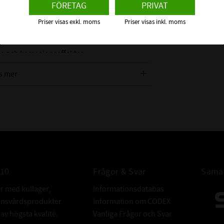
FÖRETAG
PRIVAT
Priser visas exkl. moms
Priser visas inkl. moms
v Standard modell.
litativt rostfritt stål för att säkerställa
e och korrosionseffekter.
na gängor.
s mer
010
Frågor & Svar
Samar
er med kullager,
Informationsdatabas
donsvårdsprodukter
Information om CODEX
v högsta kvalité.
Vanliga Frågor och Svar