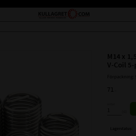
M14 x 1,5
V-Coil 5
Förpackning: 
71
:-
Antal
st
Lagerstatus