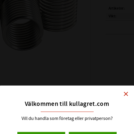
Artikelnr
Vikt
Gänga
Borrdiameter
Monteringsver
Antal insatsgä
Längd insatsg
close
Välkommen till kullagret.com
Vill du handla som företag eller privatperson?