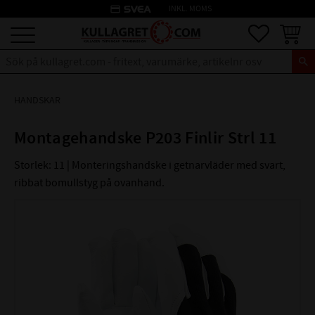
credit_card
INKL. MOMS
Meny
Favoriter
Kundva
HANDSKAR
Montagehandske P203 Finlir Strl 11
Storlek: 11 | Monteringshandske i getnarvläder med svart,
ribbat bomullstyg på ovanhand.