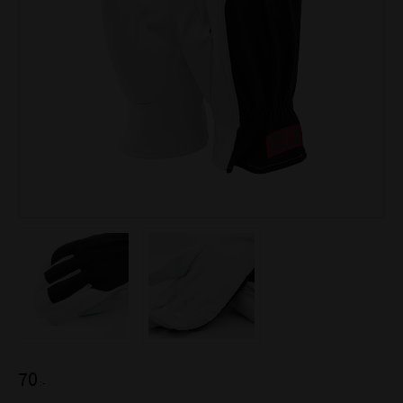
70
:-