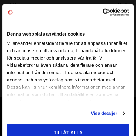
Artikelnr
532452
Vikt
0,002 kg
Mer info
( d )
INNERDIAMETER:
6 mm
Denna webbplats använder cookies
( D )
YTTERDIAMETER:
12 mm
( B )
BREDD:
3 mm
Vi använder enhetsidentifierare för att anpassa innehållet
close
TÄTNING:
-
och annonserna till användarna, tillhandahålla funktioner
Välkommen till kullagret.com
LAGERSPEL:
Normalt
för sociala medier och analysera vår trafik. Vi
GRÄNSVARVTAL:
r/min
vidarebefordrar även sådana identifierare och annan
Vill du handla som företag eller privatperson?
BÄRIGHETSTAL DYNAMISKT:
kN
information från din enhet till de sociala medier och
annons- och analysföretag som vi samarbetar med.
BÄRIGHETSTAL STATISKT:
kN
FÖRETAG
Dessa kan i sin tur kombinera informationen med annan
FABRIKAT:
EZO / ZEN
information som du har tillhandahållit eller som de har
Priser visas exkl. moms
samlat in när du har använt deras tjänster.
PRIVAT
Vår webbutik har funnits sedan år 2010
Visa detaljer
Priser visas inkl. moms
Vår ambition på Kullagret är att tillgodose er med kullager,
tätningar, transmission, smörjmedel,
TILLÅT ALLA