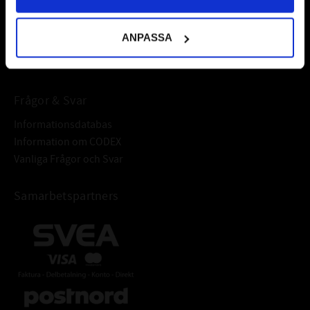
fordonsvårdsprodukter och mycket mer från välkända
varumärken av högsta kvalité.
ANPASSA
Välkommen!
Frågor & Svar
Informationsdatabas
Information om CODEX
Vanliga Frågor och Svar
Samarbetspartners