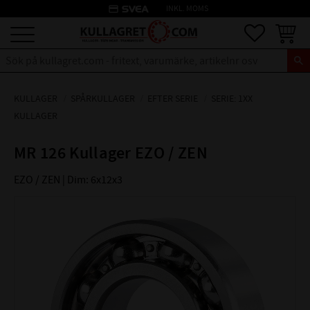
credit_card
INKL. MOMS
Meny
Favoriter
Kundva
KULLAGER
SPÅRKULLAGER
EFTER SERIE
SERIE: 1XX
KULLAGER
MR 126 Kullager EZO / ZEN
EZO / ZEN | Dim: 6x12x3