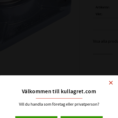
Artikelnr
Vikt
Tillverkare
FULLSTÄNDIG
Visa alla pro
( d )
AXELDIAM
( A )
YTTERMÅ
( E )
CC MÅTT 
( G )
TJOCKLEK
( l )
TJOCKLEK
BULTHÅL:
close
FABRIKAT:
Välkommen till kullagret.com
Vill du handla som företag eller privatperson?
av