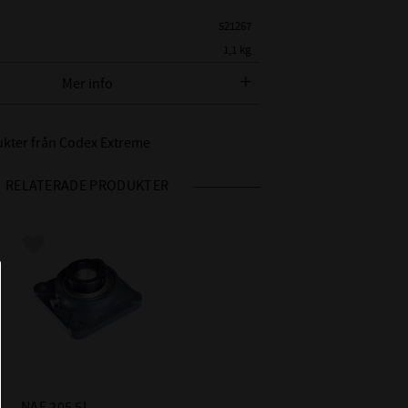
521267
1,1 kg
Codex Extreme
Mer info
 BETECKNING:
NAF 206 5L
dukter från Codex Extreme
ETER:
30 mm
TT LAGERHUS:
106 mm
RELATERADE PRODUKTER
MELLAN HÅL:
82,5 mm
 FOT:
16 mm
 PÅ HUS:
32,5 mm
Lägg till i favoriter
13mm
CODEX EXTREME
NAF 205 5L 