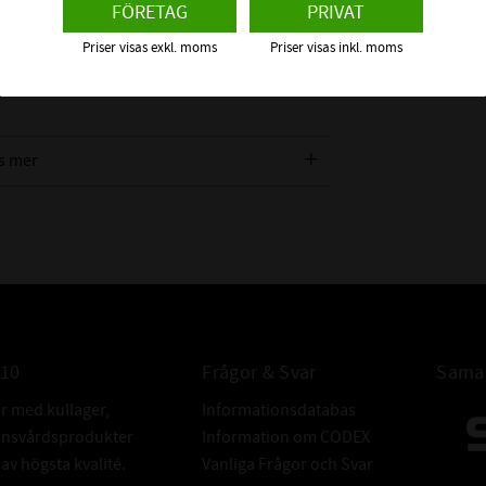
FÖRETAG
PRIVAT
Priser visas exkl. moms
Priser visas inkl. moms
s mer
010
Frågor & Svar
Samar
er med kullager,
Informationsdatabas
donsvårdsprodukter
Information om CODEX
v högsta kvalité.
Vanliga Frågor och Svar