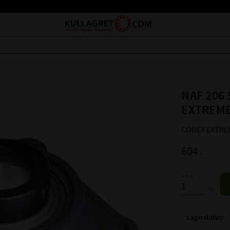
NAF 206 
EXTREM
CODEX EXTREM
604
:-
Antal
st
Lagerstatus