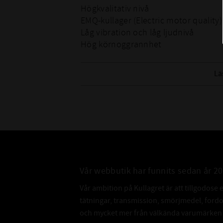
Högkvalitativ nivå
EMQ-kullager (Electric motor quality)
Låg vibration och låg ljudnivå
Hög körnoggrannhet
Kvalitet kontrollerad
Lä
Vår webbutik har funnits sedan år 2
Vår ambition på Kullagret är att tillgodose 
tätningar, transmission, smörjmedel, for
och mycket mer från välkända varumärken a