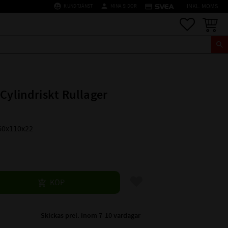
supervised_user_circle
person
credit_card
KUNDTJÄNST
MINA SIDOR
INKL. MOMS
Favoriter
Kundva
 Cylindriskt Rullager
60x110x22
Lägg till i favoriter
KÖP
Skickas prel. inom 7-10 vardagar