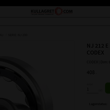
 NJ
SERIE: NJ 200
NJ 212 E
CODEX
CODEX | Dim: 
408
:-
Antal
st
Lagerstatus