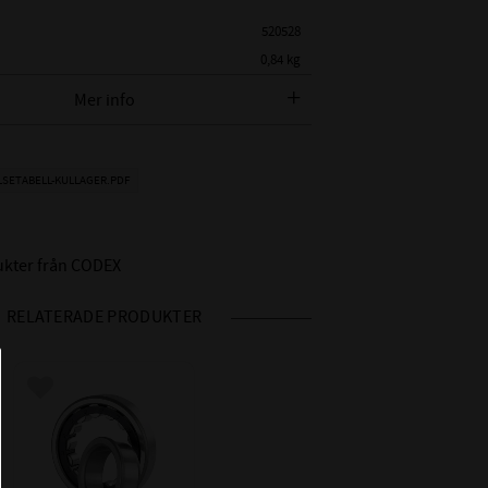
520528
0,84 kg
CODEX
Mer info
 CODEX
NJ 212 E
:
LSETABELL-KULLAGER.PDF
METER:
60 mm
AMETER:
110 mm
22 mm
dukter från CODEX
:
72mm
RELATERADE PRODUKTER
E : Optimerad inre
ECKNINGAR:
konstruktion
 BETECKNINGAR:
NJ 212 E
Lägg till i favoriter
NJ 212 EC
NJ 212 ECP
CODEX - Spinning into