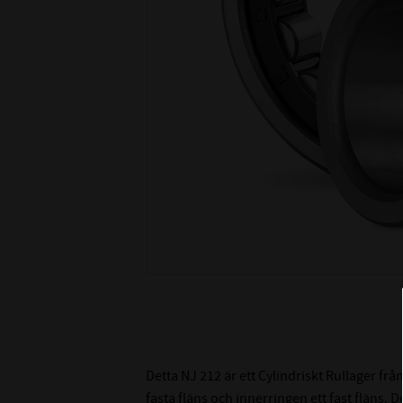
Detta NJ 212 är ett Cylindriskt Rullager från
fasta fläns och innerringen ett fast fläns. De