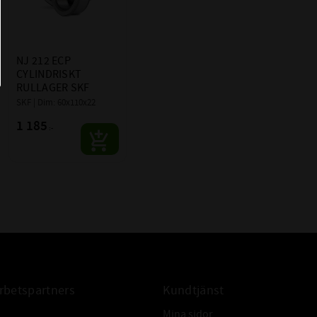
infinity
NJ 212 ECP 
CYLINDRISKT 
RULLAGER SKF
SKF | Dim: 60x110x22
1 185
:-
betspartners
Kundtjänst
Mina sidor