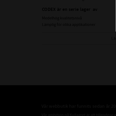
CODEX är en serie lager av
Medelhög kvalitetsnivå
Lämplig för olika applikationer
Kvalitets kontrollerad
Lä
Vår webbutik har funnits sedan år 2
Vår ambition på Kullagret är att tillgodose 