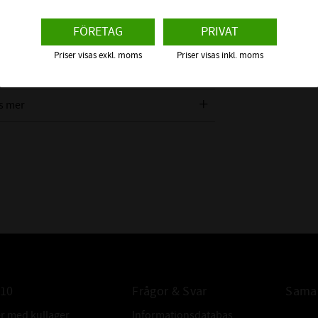
FÖRETAG
PRIVAT
Priser visas exkl. moms
Priser visas inkl. moms
s mer
010
Frågor & Svar
Samar
er med kullager,
Informationsdatabas