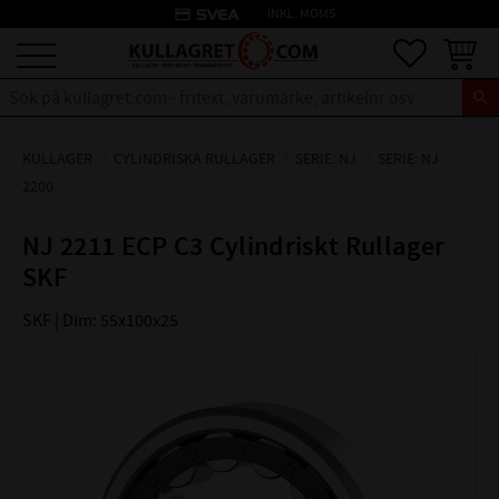
credit_card
INKL. MOMS
Meny
Favoriter
Kundva
KULLAGER
CYLINDRISKA RULLAGER
SERIE: NJ
SERIE: NJ
2200
NJ 2211 ECP C3 Cylindriskt Rullager
SKF
SKF | Dim: 55x100x25