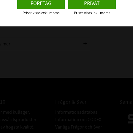
FÖRETAG
PRIVAT
Priser visas exkl. moms
Priser visas inkl. moms
s mer
010
Frågor & Svar
Samar
er med kullager,
Informationsdatabas
donsvårdsprodukter
Information om CODEX
v högsta kvalité.
Vanliga Frågor och Svar