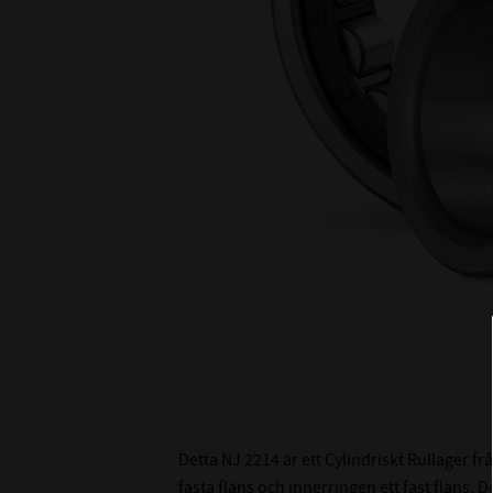
Detta NJ 2214 är ett Cylindriskt Rullager frå
fasta fläns och innerringen ett fast fläns. De