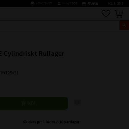
supervised_user_circle
person
credit_card
KUNDTJÄNST
MINA SIDOR
INKL. MOMS
Favoriter
Kundva
E Cylindriskt Rullager
70x125x31
Lägg till i favoriter
KÖP
Skickas prel. inom 7-10 vardagar