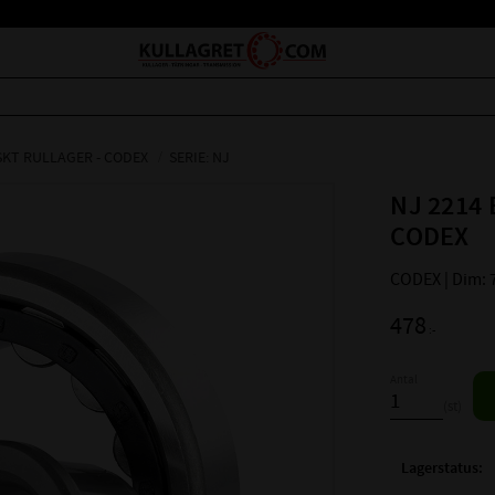
SKT RULLAGER - CODEX
SERIE: NJ
NJ 2214 
CODEX
CODEX | Dim: 
478
:-
Antal
st
Lagerstatus