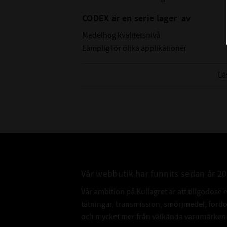
CODEX är en serie lager av
Medelhög kvalitetsnivå
Lämplig för olika applikationer
Kvalitetskontrollerad
Lä
Vår webbutik har funnits sedan år 2
Vår ambition på Kullagret är att tillgodose 
tätningar, transmission, smörjmedel, for
och mycket mer från välkända varumärken a