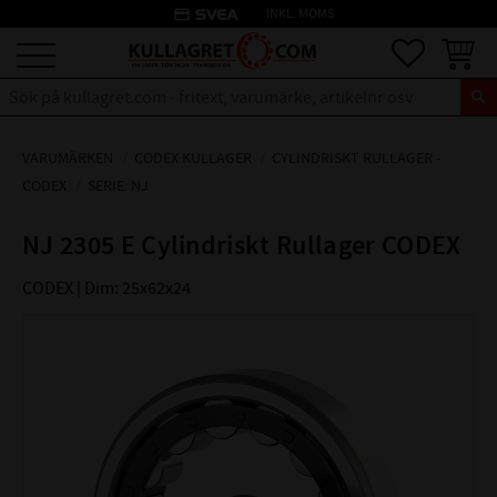
credit_card
INKL. MOMS
Meny
Favoriter
Kundva
VARUMÄRKEN
CODEX KULLAGER
CYLINDRISKT RULLAGER -
CODEX
SERIE: NJ
NJ 2305 E Cylindriskt Rullager CODEX
CODEX | Dim: 25x62x24