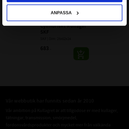
ANPASSA
NJ 2305 ECP 
Cylindriskt Rullager 
SKF
SKF | Dim: 25x62x24
683
:-
Vår webbutik har funnits sedan år 2010
Vår ambition på Kullagret är att tillgodose er med kullager,
tätningar, transmission, smörjmedel,
fordonsvårdsprodukter och mycket mer från välkända