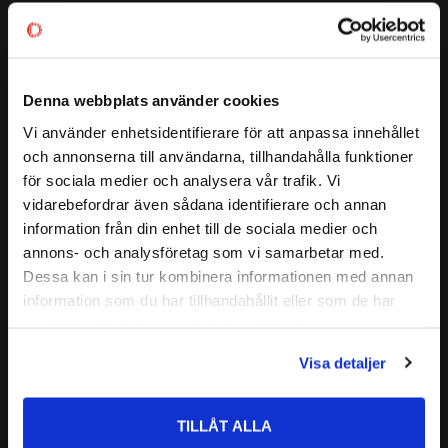
konstruktion
Detta NJ 2305 är ett Cylindriskt Rullager från Codex. NJ står
ALTERNATIVA BETECKNINGAR:
NJ 2305E
för att ytterringen har två fasta fläns och innerringen ett fast
NJ 2305EC
fläns. Dessa lager kan styra axeln axiellt i en riktning.
NJ 2305 ECP
Denna webbplats använder cookies
CODEX - Spinning into
CODEX är en serie lager av
FABRIKAT:
Vi använder enhetsidentifierare för att anpassa innehållet
infinity
close
Medelhög kvalitetsnivå
och annonserna till användarna, tillhandahålla funktioner
Välkommen till kullagret.com
Lämplig för olika applikationer
för sociala medier och analysera vår trafik. Vi
Kvalitetskontrollerad
vidarebefordrar även sådana identifierare och annan
Läs mer
Vill du handla som företag eller privatperson?
information från din enhet till de sociala medier och
annons- och analysföretag som vi samarbetar med.
Relaterade produkter
FÖRETAG
Dessa kan i sin tur kombinera informationen med annan
information som du har tillhandahållit eller som de har
Priser visas exkl. moms
samlat in när du har använt deras tjänster.
Lägg till i favoriter
PRIVAT
Visa detaljer
Priser visas inkl. moms
TILLÅT ALLA