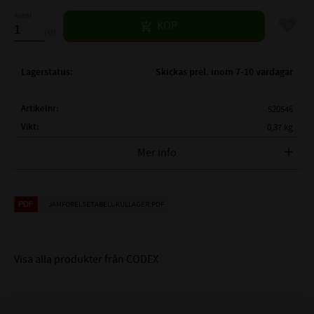
Antal
Lägg til
KÖP
st
Lagerstatus
Skickas prel. inom 7-10 vardagar
Artikelnr
520546
Vikt
0,37 kg
Tillverkare
CODEX
Mer info
FULLSTÄNDIG CODEX
NJ 2305 E
BETECKNING:
JAMFORELSETABELL-KULLAGER.PDF
( d )
INNERDIAMETER:
25 mm
( D )
YTTERDIAMETER:
62 mm
( B )
BREDD:
24 mm
Visa alla produkter från CODEX
( F )
DIAMETER:
34mm
E : Optimerad inre
TILLÄGGSBETECKNINGAR: