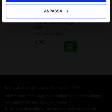
ANPASSA
NJ 311 ECP 
Cylindriskt Rullager 
SKF
SKF | Dim: 55x120x29
1 307
:-
Vår webbutik har funnits sedan år 2010
Vår ambition på Kullagret är att tillgodose er med kullager,
tätningar, transmission, smörjmedel,
fordonsvårdsprodukter och mycket mer från välkända