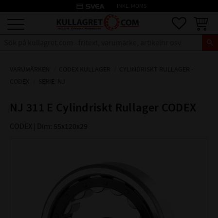
credit_card
INKL. MOMS
Meny
Favoriter
Kundva
VARUMÄRKEN
CODEX KULLAGER
CYLINDRISKT RULLAGER -
CODEX
SERIE: NJ
NJ 311 E Cylindriskt Rullager CODEX
CODEX | Dim: 55x120x29