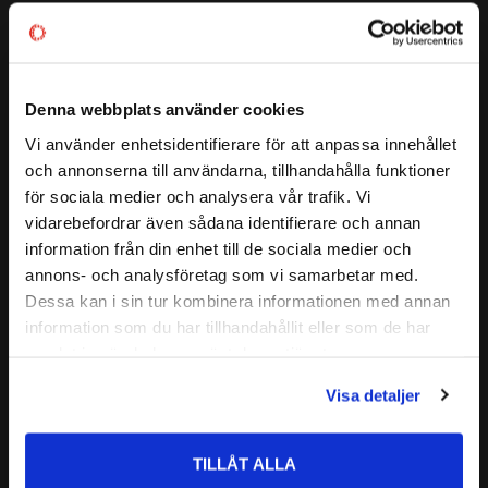
konstruktion
Detta NJ 311 är ett Cylindriskt Rullager från Codex. NJ står
ALTERNATIVA BETECKNINGAR:
NJ 311 E
för att ytterringen har två fasta fläns och innerringen ett fast
NJ 311EC
fläns. Dessa lager kan styra axeln axiellt i en riktning.
NJ 311 ECP
Denna webbplats använder cookies
CODEX - Spinning into
CODEX är en serie lager
FABRIKAT:
Vi använder enhetsidentifierare för att anpassa innehållet
infinity
close
Medelhög kvalitetsnivå
och annonserna till användarna, tillhandahålla funktioner
Välkommen till kullagret.com
Lämplig för olika applikationer
för sociala medier och analysera vår trafik. Vi
Kvalitetskontrollerad
vidarebefordrar även sådana identifierare och annan
Läs mer
Vill du handla som företag eller privatperson?
information från din enhet till de sociala medier och
annons- och analysföretag som vi samarbetar med.
Relaterade produkter
FÖRETAG
Dessa kan i sin tur kombinera informationen med annan
information som du har tillhandahållit eller som de har
Priser visas exkl. moms
samlat in när du har använt deras tjänster.
Lägg till i favoriter
PRIVAT
Visa detaljer
Priser visas inkl. moms
TILLÅT ALLA