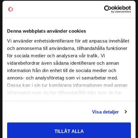
konstruktion
Detta NJ 312 är ett Cylindriskt Rullager från Codex. NJ står
ALTERNATIVA BETECKNINGAR:
NJ 312 E
för att ytterringen har två fasta fläns och innerringen ett fast
NJ 312 EC
fläns. Dessa lager kan styra axeln axiellt i en riktning.
NJ 312 ECP
Denna webbplats använder cookies
CODEX - Spinning into
CODEX är en serie lager
FABRIKAT:
Vi använder enhetsidentifierare för att anpassa innehållet
infinity
close
Medelhög kvalitetsnivå
och annonserna till användarna, tillhandahålla funktioner
Välkommen till kullagret.com
Lämplig för olika applikationer
för sociala medier och analysera vår trafik. Vi
Kvalitetskontrollerad
vidarebefordrar även sådana identifierare och annan
Läs mer
Vill du handla som företag eller privatperson?
information från din enhet till de sociala medier och
annons- och analysföretag som vi samarbetar med.
Relaterade produkter
FÖRETAG
Dessa kan i sin tur kombinera informationen med annan
information som du har tillhandahållit eller som de har
Priser visas exkl. moms
samlat in när du har använt deras tjänster.
Lägg till i favoriter
PRIVAT
Visa detaljer
Priser visas inkl. moms
TILLÅT ALLA