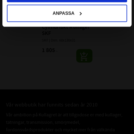
ANPASSA
NJ 312 ECP 
Cylindriskt Rullager 
SKF
SKF | Dim: 60x130x31
1 805
:-
Vår webbutik har funnits sedan år 2010
Vår ambition på Kullagret är att tillgodose er med kullager,
tätningar, transmission, smörjmedel,
fordonsvårdsprodukter och mycket mer från välkända