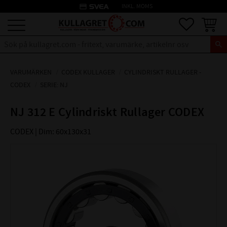
credit_card
INKL. MOMS
Meny
Favoriter
Kundva
VARUMÄRKEN
CODEX KULLAGER
CYLINDRISKT RULLAGER -
CODEX
SERIE: NJ
NJ 312 E Cylindriskt Rullager CODEX
CODEX | Dim: 60x130x31