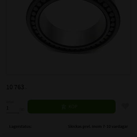
10 763
:-
Antal
Lägg til
KÖP
st
Lagerstatus
Skickas prel. inom 7-10 vardagar