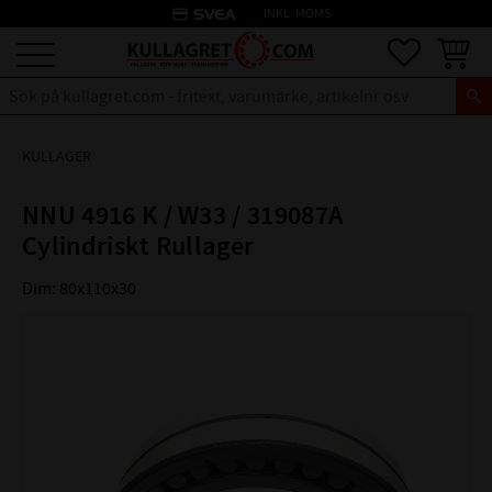
credit_card
INKL. MOMS
Meny
Favoriter
Kundva
KULLAGER
NNU 4916 K / W33 / 319087A
Cylindriskt Rullager
Dim: 80x110x30