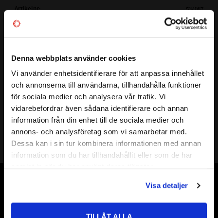
Artikelnr
534087
Vikt
0,9 kg
Tillverkare
SKF
Mer info
Denna webbplats använder cookies
FULLSTÄNDIG SKF BETECKNING:
NNU 4916 K/W33/319087 A
Visa alla produkter från SKF
( d )
INNERDIAMETER:
80 mm
Vi använder enhetsidentifierare för att anpassa innehållet
close
och annonserna till användarna, tillhandahålla funktioner
( D )
YTTERDIAMETER:
110 mm
Välkommen till kullagret.com
för sociala medier och analysera vår trafik. Vi
( B )
BREDD:
30 mm
vidarebefordrar även sådana identifierare och annan
Vill du handla som företag eller privatperson?
NNU4916K W33 319087A
information från din enhet till de sociala medier och
ALTERNATIVA BETECKNINGAR:
NNU-4916K-W33-319087-A
annons- och analysföretag som vi samarbetar med.
NNU 4916-K / W33 W 319087A
FÖRETAG
Dessa kan i sin tur kombinera informationen med annan
FABRIKAT:
CODEX - Spinning into infinity
information som du har tillhandahållit eller som de har
Priser visas exkl. moms
samlat in när du har använt deras tjänster.
PRIVAT
Visa detaljer
Vår webbutik har funnits sedan år 2010
Priser visas inkl. moms
Vår ambition på Kullagret är att tillgodose er med kullager,
tätningar, transmission, smörjmedel,
TILLÅT ALLA