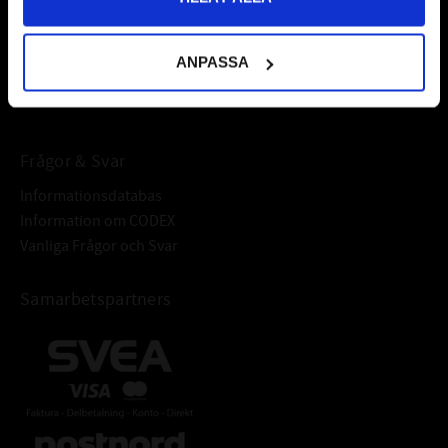
fordonsvårdsprodukter och mycket mer från välkända
varumärken av högsta kvalité.
ANPASSA
Välkommen!
Frågor & Svar
Informationsdatabas
Information om CODEX
Vanliga Frågor och Svar
Samarbetspartners