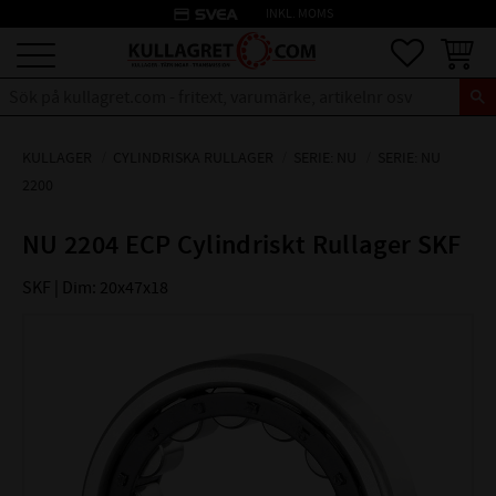
credit_card
INKL. MOMS
Meny
Favoriter
Kundva
KULLAGER
CYLINDRISKA RULLAGER
SERIE: NU
SERIE: NU
2200
NU 2204 ECP Cylindriskt Rullager SKF
SKF | Dim: 20x47x18