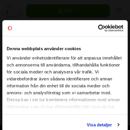
Antal
Lägg til
KÖP
st
Lagerstatus
3 st i lager
Artikelnr
531452
Denna webbplats använder cookies
Vikt
0,15 kg
Vi använder enhetsidentifierare för att anpassa innehållet
close
Mer info
och annonserna till användarna, tillhandahålla funktioner
Välkommen till kullagret.com
FULLSTÄNDIG SKF
NU 2204 ECP
för sociala medier och analysera vår trafik. Vi
BETECKNING:
vidarebefordrar även sådana identifierare och annan
Vill du handla som företag eller privatperson?
( d )
INNERDIAMETER:
20 mm
information från din enhet till de sociala medier och
( D )
YTTERDIAMETER:
47 mm
annons- och analysföretag som vi samarbetar med.
FÖRETAG
( B )
BREDD:
18 mm
Dessa kan i sin tur kombinera informationen med annan
information som du har tillhandahållit eller som de har
( F )
DIAMETER:
26,5 mm
Priser visas exkl. moms
samlat in när du har använt deras tjänster.
RADIALGLAPP:
NORMALT (CN): 0,02-0,045mm
PRIVAT
AXIALGLAPP:
X
Visa detaljer
Priser visas inkl. moms