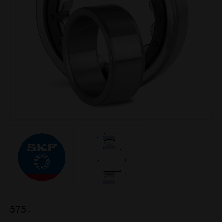
575
:-