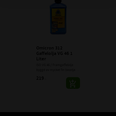
Lägg till i favoriter
TEMPERATURVIDD: °C:
-42°C till +180°C
BASOLJEVISKOSITET 40°C:
16cSt
VISKOSITET:
ISO VG 15
FÄRG:
Amber
FÖRPACKNING:
1L
Omicron 312 
Gaffelolja VG 46 1 
Liter
ISO VG 46 / Framgaffelolja 
byggd av mycket fin basolja 
med låg flytpunkt och högt VI
219
:-