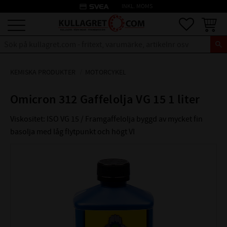
credit_card
INKL. MOMS
Meny
Favoriter
Kundva
KEMISKA PRODUKTER
MOTORCYKEL
Omicron 312 Gaffelolja VG 15 1 liter
Viskositet: ISO VG 15 / Framgaffelolja byggd av mycket fin
basolja med låg flytpunkt och högt VI