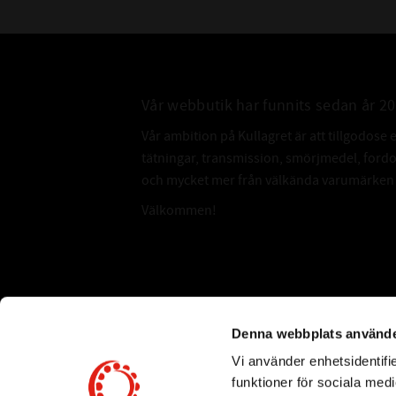
Vår webbutik har funnits sedan år 2
Vår ambition på Kullagret är att tillgodose 
tätningar, transmission, smörjmedel, for
och mycket mer från välkända varumärken a
Välkommen!
Subscribe
Denna webbplats använde
Vi använder enhetsidentifie
*
Email Address
funktioner för sociala medi