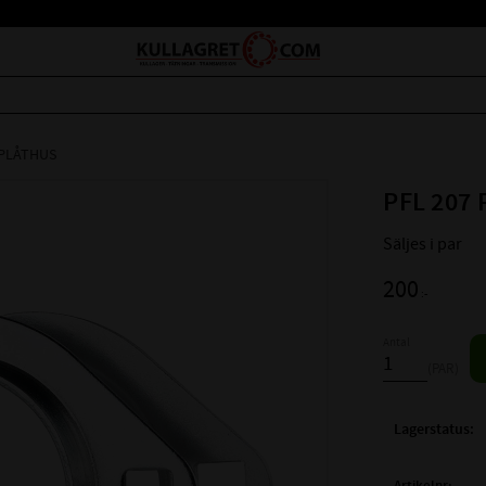
 PLÅTHUS
PFL 207 
Säljes i par
200
:-
Antal
PAR
Lagerstatus