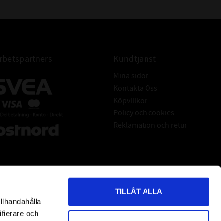
betspartners
Kundtjänst
Mina sidor
Kontakta Oss
Köpvillkor
Policy och cookies
Reklamation och retur
TILLÅT ALLA
illhandahålla
*
indicates required
ifierare och