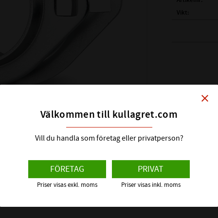
Artikelnr
Vikt
( H )
HÖJD:
( J )
C-C MÅTT:
( L )
LÄNGD:
( N )
STRL. FYRK
( t )
PLÅTTJOCKL
( A2 )
TJOCKLEK:
close
PASSANDE INSA
Välkommen till kullagret.com
Vill du handla som företag eller privatperson?
FÖRETAG
PRIVAT
Priser visas exkl. moms
Priser visas inkl. moms