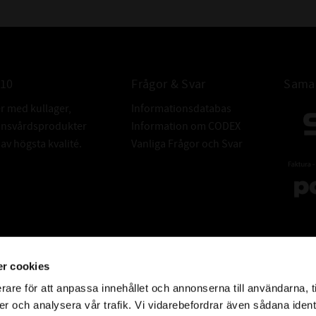
010
Frågor & Svar
Samar
er med kullager,
Informationsdatabas
donsvårdsprodukter
Information om CODEX
v högsta kvalité.
Vanliga Frågor och Svar
r cookies
rare för att anpassa innehållet och annonserna till användarna, t
er och analysera vår trafik. Vi vidarebefordrar även sådana ident