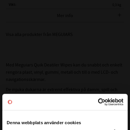
Vikt
0,3 kg
Tillverkare
MEGUIARS
Mer info
Visa alla produkter från MEGUIARS
Med Meguiars Quik Deatiler Wipes kan du snabbt och enkelt
rengöra plast, vinyl, gummi, metall och till o med LCD- och
navigationsskärmar.
De mjuka dukarna är extremt effektiva på damm, spill och
smuts vilket återställer det ursprungliga utseendet på alla
inre ytor.
Den är både antistatisk och UV skyddande.
Läs mer
Denna webbplats använder cookies