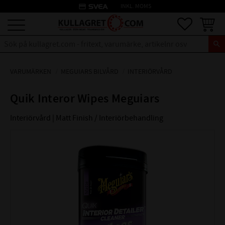
credit_card
INKL. MOMS
Meny
Favoriter
Kundva
VARUMÄRKEN
MEGUIARS BILVÅRD
INTERIÖRVÅRD
Quik Interor Wipes Meguiars
Interiörvård | Matt Finish / Interiörbehandling