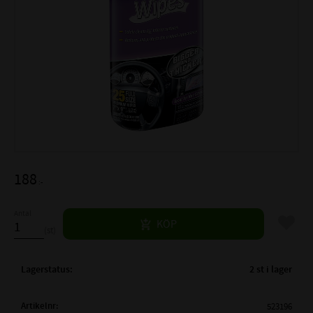
188
:-
Antal
Lägg til
KÖP
st
Lagerstatus
2 st i lager
Artikelnr
523196