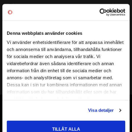
Vikt
0,044 kg
Mer info
Denna webbplats använder cookies
Vi använder enhetsidentifierare för att anpassa innehållet
close
och annonserna till användarna, tillhandahålla funktioner
Diameter:
10,0 mm
Välkommen till kullagret.com
för sociala medier och analysera vår trafik. Vi
Antal i förpackning:
10 st
vidarebefordrar även sådana identifierare och annan
Vill du handla som företag eller privatperson?
Klass:
G100
information från din enhet till de sociala medier och
annons- och analysföretag som vi samarbetar med.
FÖRETAG
Dessa kan i sin tur kombinera informationen med annan
information som du har tillhandahållit eller som de har
Priser visas exkl. moms
samlat in när du har använt deras tjänster.
PRIVAT
Vår webbutik har funnits sedan år 2010
Visa detaljer
Priser visas inkl. moms
Vår ambition på Kullagret är att tillgodose er med kullager,
tätningar, transmission, smörjmedel,
TILLÅT ALLA