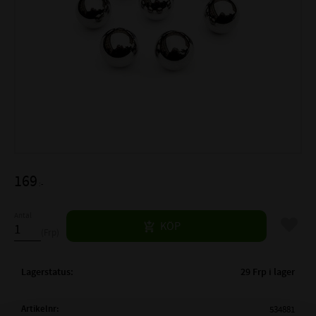
169
:-
Antal
Lägg til
KÖP
Frp
Lagerstatus
29 Frp i lager
Artikelnr
534881