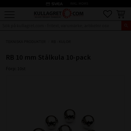
credit_card
INKL. MOMS
Meny
Favoriter
Kundva
TEKNISKA PRODUKTER
RB - KULOR
RB 10 mm Stålkula 10-pack
Förp: 10st