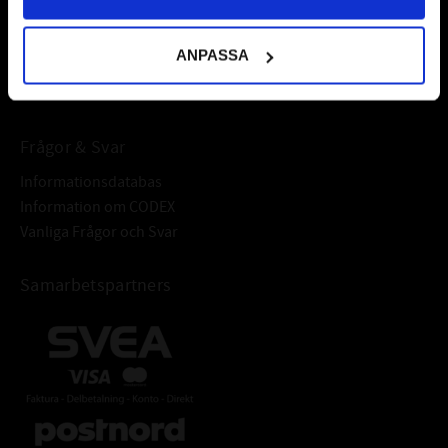
fordonsvårdsprodukter och mycket mer från välkända
varumärken av högsta kvalité.
ANPASSA
Välkommen!
Frågor & Svar
Informationsdatabas
Information om CODEX
Vanliga Frågor och Svar
Samarbetspartners