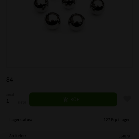
84
:-
Antal
Lägg til
KÖP
Frp
Lagerstatus
127 Frp i lager
Artikelnr
534879