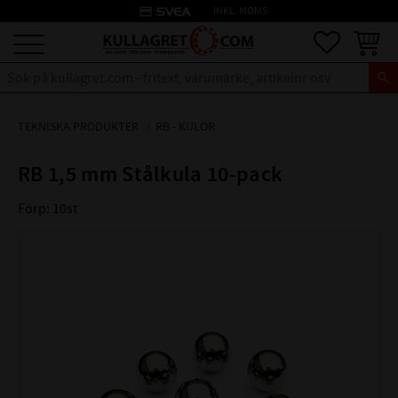
credit_card
INKL. MOMS
Meny
Favoriter
Kundva
TEKNISKA PRODUKTER
RB - KULOR
RB 1,5 mm Stålkula 10-pack
Förp: 10st