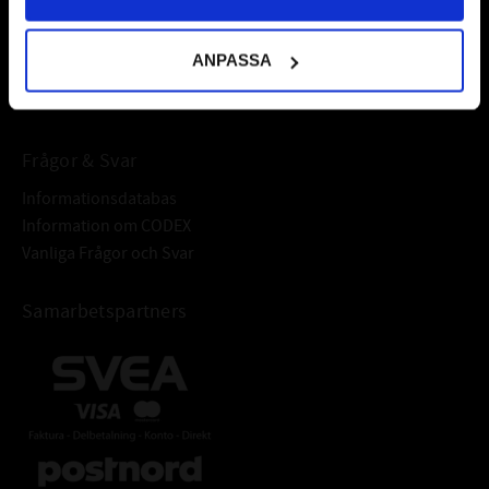
fordonsvårdsprodukter och mycket mer från välkända
varumärken av högsta kvalité.
ANPASSA
Välkommen!
Frågor & Svar
Informationsdatabas
Information om CODEX
Vanliga Frågor och Svar
Samarbetspartners