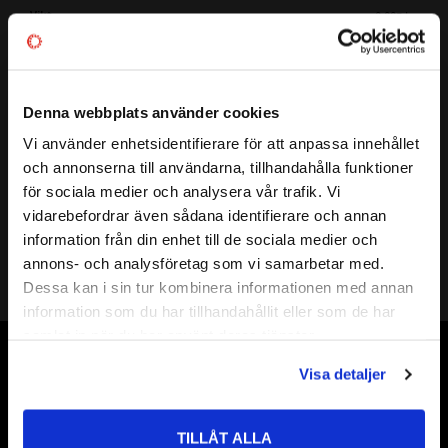
Vikt
0,005 kg
Mer info
Denna webbplats använder cookies
Vi använder enhetsidentifierare för att anpassa innehållet
close
och annonserna till användarna, tillhandahålla funktioner
Diameter:
1,5 mm
Välkommen till kullagret.com
för sociala medier och analysera vår trafik. Vi
Antal i förpackning:
10 st
vidarebefordrar även sådana identifierare och annan
Vill du handla som företag eller privatperson?
Klass:
G100
information från din enhet till de sociala medier och
annons- och analysföretag som vi samarbetar med.
FÖRETAG
Dessa kan i sin tur kombinera informationen med annan
information som du har tillhandahållit eller som de har
Priser visas exkl. moms
samlat in när du har använt deras tjänster.
PRIVAT
Vår webbutik har funnits sedan år 2010
Visa detaljer
Priser visas inkl. moms
Vår ambition på Kullagret är att tillgodose er med kullager,
tätningar, transmission, smörjmedel,
TILLÅT ALLA