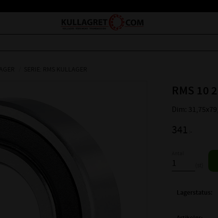
AGER
SERIE: RMS KULLAGER
RMS 10 2
Dim: 31,75x79
341
:-
Antal
st
Lagerstatus