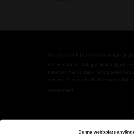
Vår webbutik har funnits sedan år 2
Vår ambition på Kullagret är att tillgodose 
tätningar, transmission, smörjmedel, for
och mycket mer från välkända varumärken a
Välkommen!
Subscribe
Denna webbplats använde