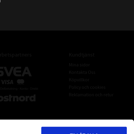
betspartners
Kundtjänst
Mina sidor
Kontakta Oss
Köpvillkor
Policy och cookies
Reklamation och retur