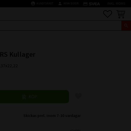
supervised_user_circle
person
credit_card
KUNDTJÄNST
MINA SIDOR
INKL. MOMS
Favoriter
Kundva
RS Kullager
,37x22,22
Lägg till i favoriter
KÖP
Skickas prel. inom 7-10 vardagar