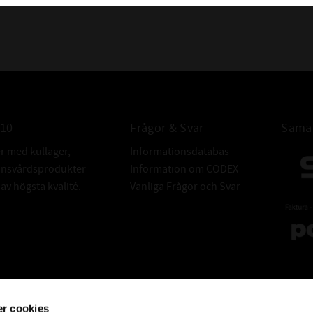
010
Frågor & Svar
Samar
er med kullager,
Informationsdatabas
donsvårdsprodukter
Information om CODEX
v högsta kvalité.
Vanliga Frågor och Svar
r cookies