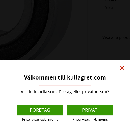
Artikelnr
Vikt
Tillverkare
( d )
INNERDIAME
( D )
YTTERDIAM
Visa alla prod
( B )
BREDD:
TÄTNING:
LAGERSPEL:
GRÄNSVARVTAL:
close
BÄRIGHETSTAL 
Välkommen till kullagret.com
BÄRIGHETSTAL S
FABRIKAT:
Vill du handla som företag eller privatperson?
FÖRETAG
PRIVAT
Priser visas exkl. moms
Priser visas inkl. moms