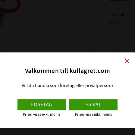
Artikelnr
Vikt
Tillverkare
Visa alla prod
close
Välkommen till kullagret.com
Vill du handla som företag eller privatperson?
FÖRETAG
PRIVAT
Priser visas exkl. moms
Priser visas inkl. moms