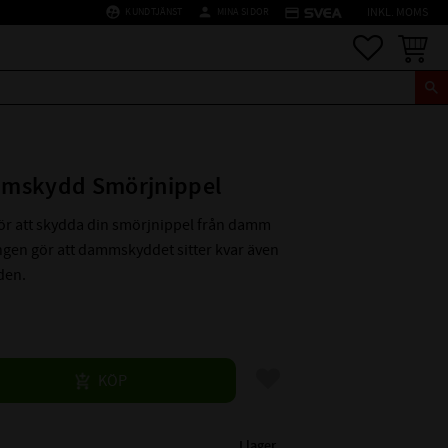
supervised_user_circle
person
credit_card
KUNDTJÄNST
MINA SIDOR
INKL. MOMS
Favoriter
Kundva
mskydd Smörjnippel
r att skydda din smörjnippel från damm
ngen gör att dammskyddet sitter kvar även
den.
Lägg till i favoriter
KÖP
I lager