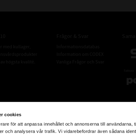
010
Frågor & Svar
Samar
er med kullager,
Informationsdatabas
donsvårdsprodukter
Information om CODEX
v högsta kvalité.
Vanliga Frågor och Svar
r cookies
rare för att anpassa innehållet och annonserna till användarna, t
er och analysera vår trafik. Vi vidarebefordrar även sådana ident