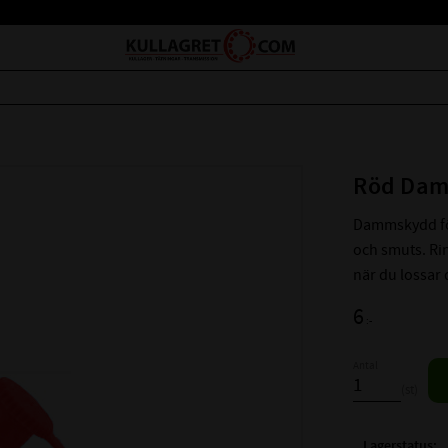
Röd Dam
​Dammskydd fö
och smuts. Ri
när du lossar 
6
:-
Antal
st
Lagerstatus