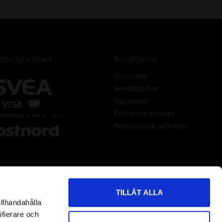
betspartners
Kundtjänst
Mina sidor
Kontakta Oss
Köpvillkor
Policy och cookies
Reklamation och retur
TILLÅT ALLA
illhandahålla
*
indicates required
ifierare och