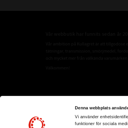
Vår webbutik har funnits sedan år 2
Vår ambition på Kullagret är att tillgodose 
tätningar, transmission, smörjmedel, for
och mycket mer från välkända varumärken a
Välkommen!
Subscribe
Denna webbplats använde
Vi använder enhetsidentifie
*
Email Address
funktioner för sociala medi