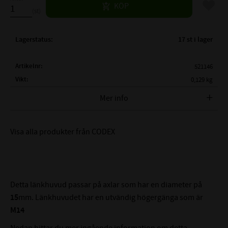
Lägg til
KÖP
st
Lagerstatus
17 st i lager
Artikelnr
521146
Vikt
0,129 kg
Tillverkare
CODEX
Mer info
FULLSTÄNDIG
SA-15-C
BETECKNING:
Visa alla produkter från CODEX
( d )
INNERDIAMETER:
15 mm
( d2 )
YTTERDIAMETER:
40 mm
( G )
GÄNGA:
M14
Detta länkhuvud passar på axlar som har en diameter på
( B )
BREDD:
12 mm
15
mm. Länkhuvudet har en utvändig högergänga som är
( C1 )
TJOCKLEK ÖRA:
10,5 mm
M14
( h )
MÅTT:
63mm
Nedan hittar du mer ingående information om detta