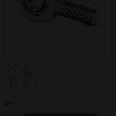
177
:-
Antal