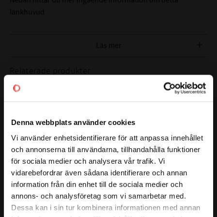
( a )
SNEDSTÄLLNING:
8°
länkhuvud
MATERIAL:
Stål - PTFE
DYNAMISK BELASTNING
16 kN
Läs mer
(C):
STATISK BELASTNING
32 kN
Relaterade produkter
(C0) :
C = Underhållsfri, ingen extra smörjning
EFTERBETECKNING:
behövs
Lägg till i favoriter
Lägg till i favoriter
ALTERNATIVA
GAR 15-UK
Denna webbplats använder cookies
BETECKNINGAR:
DGAR 15-UK
Vi använder enhetsidentifierare för att anpassa innehållet
SA 15-C
close
och annonserna till användarna, tillhandahålla funktioner
Välkommen till kullagret.com
för sociala medier och analysera vår trafik. Vi
FABRIKAT:
CODEX
vidarebefordrar även sådana identifierare och annan
Vill du handla som företag eller privatperson?
information från din enhet till de sociala medier och
SAL 15 C (M14 
SI 15 C (M14) 
annons- och analysföretag som vi samarbetar med.
Vänstergänga) 
Länkhuvud Codex
FÖRETAG
Dessa kan i sin tur kombinera informationen med annan