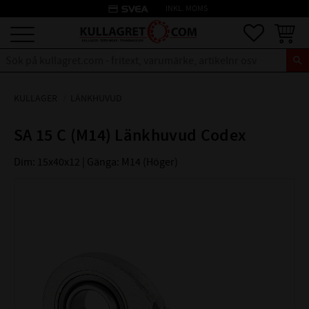
credit_card
INKL. MOMS
Meny
Favoriter
Kundva
KULLAGER
LÄNKHUVUD
SA 15 C (M14) Länkhuvud Codex
Dim: 15x40x12 | Gänga: M14 (Höger)