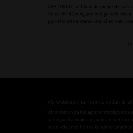
SGA / DIN 471 är bland de vanligaste spå
för axiell inlåsning av t.ex. lager och hylsor
gjord för att monteras utanpå en axel i avs
Lä
Vår webbutik har funnits sedan år 2
Vår ambition på Kullagret är att tillgodose 
tätningar, transmission, smörjmedel, for
och mycket mer från välkända varumärken a