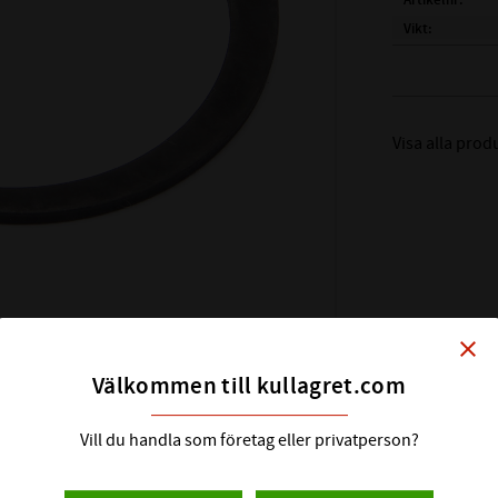
Artikelnr
Vikt
Tillverkare
FULLSTÄNDIG
BETECKNING
Visa alla pro
( d1 )
AXELDIA
( d2 )
SPÅRDI
( s )
TJOCKLEK 
( m )
TJOCKLEK
ALTERNATIVA
close
BETECKNINGA
Välkommen till kullagret.com
Vill du handla som företag eller privatperson?