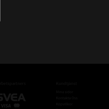
:
- Fosfaterade
- Utförande med hål för enkel
montering
CODEX
betspartners
Kundtjänst
Mina sidor
Kontakta Oss
Köpvillkor