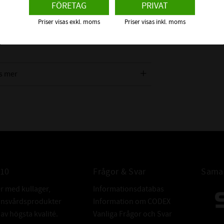
EGENSKAPER
FÖRETAG
PRIVAT
rringarna på marknaden. De används
Priser visas exkl. moms
Priser visas inkl. moms
 eller som ett stoppläge för axlar etc. SGA är
ett spår.
FABRIKAT:
s mer
010
Frågor & Svar
Samar
er med kullager,
Informationsdatabas
donsvårdsprodukter
Information om CODEX
v högsta kvalité.
Vanliga Frågor och Svar