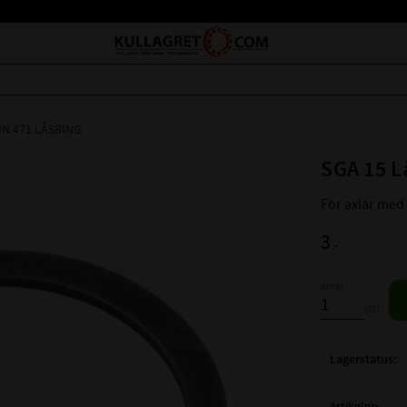
IN 471 LÅSRING
SGA 15 L
För axlar me
3
:-
Antal
st
Lagerstatus