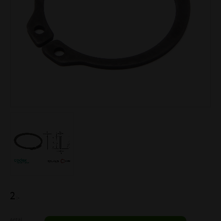
2
:-
Antal