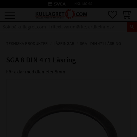
credit_card
INKL. MOMS
Meny
Favoriter
Kundva
TEKNISKA PRODUKTER
LÅSRINGAR
SGA - DIN 471 LÅSRING
SGA 8 DIN 471 Låsring
För axlar med diameter 8mm