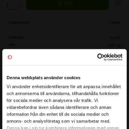
Lägg til
KÖP
st
Lagerstatus
I lager
Artikelnr
521588
Vikt
0,001 kg
Tillverkare
CODEX
Mer info
FULLSTÄNDIG CODEX
DIN 471 FI 8x0,8
BETECKNING:
Visa alla produkter från CODEX
Denna webbplats använder cookies
( d1 )
AXELDIAMETER:
Ø 8 mm
Vi använder enhetsidentifierare för att anpassa innehållet
close
( d2 )
SPÅRDIAMETER:
Ø 7,6 mm
och annonserna till användarna, tillhandahålla funktioner
Välkommen till kullagret.com
( s )
TJOCKLEK (h11):
0,8 mm
för sociala medier och analysera vår trafik. Vi
vidarebefordrar även sådana identifierare och annan
( m )
TJOCKLEK (H13):
0,9 mm
Vill du handla som företag eller privatperson?
information från din enhet till de sociala medier och
A 8
SGA / DIN 471 är bland de vanligaste spårringarna på
annons- och analysföretag som vi samarbetar med.
SGA 8
marknaden. De används
FÖRETAG
Dessa kan i sin tur kombinera informationen med annan