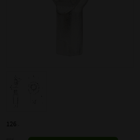
126
:-
Antal