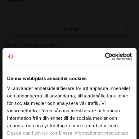
( a )
SNEDSTÄLLNING:
13°
MATERIAL:
Stål - PTFE
DYNAMISK BELASTNING
3,4 kN
Läs mer
(C):
STATISK BELASTNING
8,1 kN
Relaterade produkter
(C0) :
C = Underhållsfri, ingen extra smörjning
EFTERBETECKNING:
behövs
Lägg till i favoriter
Lägg till i favoriter
ALTERNATIVA
GIR 6-UK
Denna webbplats använder cookies
BETECKNINGAR:
DGIR 6-UK
Vi använder enhetsidentifierare för att anpassa innehållet
SI 06-C
close
och annonserna till användarna, tillhandahålla funktioner
Välkommen till kullagret.com
för sociala medier och analysera vår trafik. Vi
FABRIKAT:
CODEX
vidarebefordrar även sådana identifierare och annan
Vill du handla som företag eller privatperson?
information från din enhet till de sociala medier och
SIL 6 C (M6 
SA 6 C (M6) 
annons- och analysföretag som vi samarbetar med.
Vänstergänga) 
Länkhuvud Codex
FÖRETAG
Dessa kan i sin tur kombinera informationen med annan