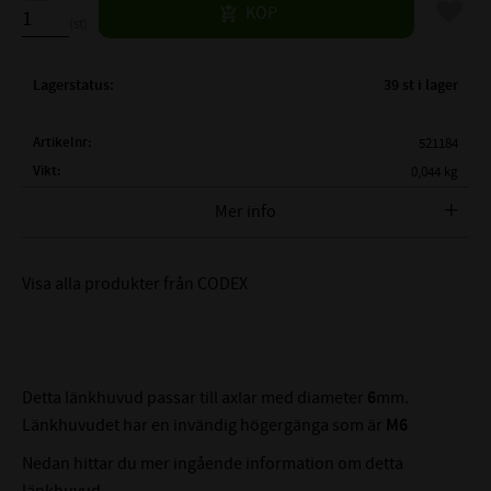
Lägg til
KÖP
st
Lagerstatus
39 st i lager
Artikelnr
521184
Vikt
0,044 kg
Tillverkare
CODEX
Mer info
FULLSTÄNDIG
SI-6-C
BETECKNING:
Visa alla produkter från CODEX
( d )
INNERDIAMETER:
6 mm
( d2 )
YTTERDIAMETER:
21 mm
( G )
GÄNGA:
M6
Detta länkhuvud passar till axlar med diameter
6
mm.
( B )
BREDD:
6 mm
Länkhuvudet har en invändig högergänga som är
M6
( C1 )
TJOCKLEK ÖRA:
4,5 mm
Nedan hittar du mer ingående information om detta
( h )
MÅTT:
30mm
länkhuvud