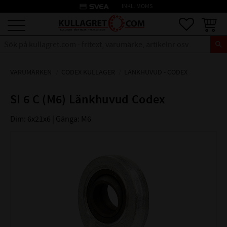
credit_card
INKL. MOMS
Meny
Favoriter
Kundva
VARUMÄRKEN
CODEX KULLAGER
LÄNKHUVUD - CODEX
SI 6 C (M6) Länkhuvud Codex
Dim: 6x21x6 | Gänga: M6