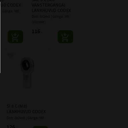
UD CODEX
VÄNSTERGÄNGA) 
ASTNING
12,9 kN
LÄNKHUVUD CODEX
| Gänga: M8  
Dim: 8x24x8 | Gänga: M8 
C = Underhållsfri, ingen extra
(Vänster)
NING:
smörjning behövs
116
:-
GIL 8-UK
AR:
DGIL 8-UK
SIL 08-C
Lägg till i favoriter
CODEX
SI 8 C (M8) 
LÄNKHUVUD CODEX
Dim: 8x24x8 | Gänga: M8
126