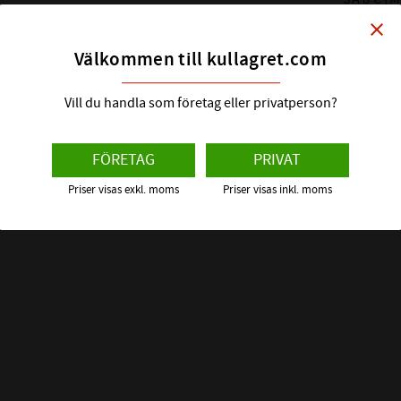
LÄNKHUV
STATISK BEL
n om detta länkhuvud
close
Dim: 8x24x8 
(C0) :
(Höger)
Välkommen till kullagret.com
EFTERBETECK
116
Vill du handla som företag eller privatperson?
:-
ALTERNATIVA
BETECKNING
FÖRETAG
PRIVAT
Priser visas exkl. moms
Priser visas inkl. moms
FABRIKAT: