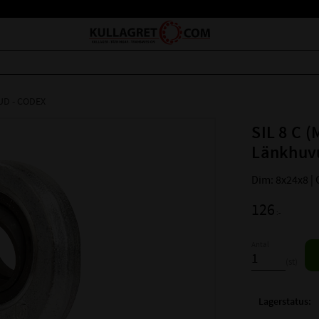
D - CODEX
SIL 8 C 
Länkhuv
Dim: 8x24x8 |
126
:-
Antal
st
Lagerstatus