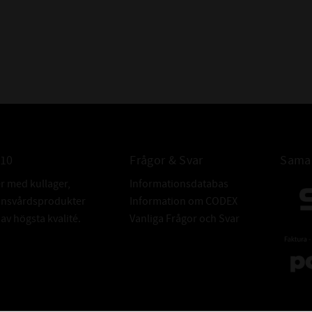
010
Frågor & Svar
Samar
er med kullager,
Informationsdatabas
donsvårdsprodukter
Information om CODEX
v högsta kvalité.
Vanliga Frågor och Svar