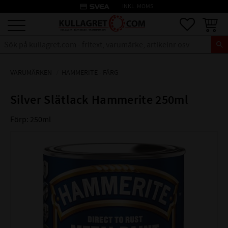
credit_card
INKL. MOMS
Meny
Favoriter
Kundva
VARUMÄRKEN
HAMMERITE - FÄRG
Silver Slätlack Hammerite 250ml
Förp: 250ml