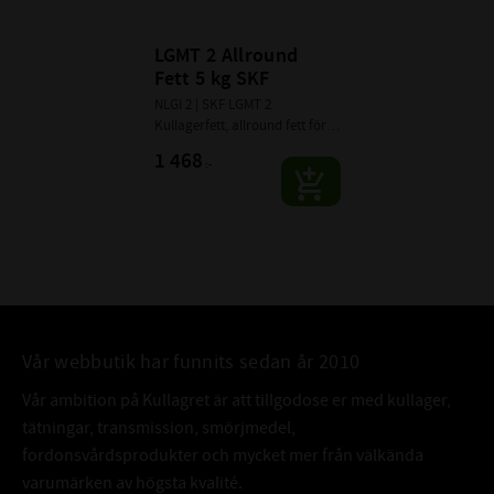
LGMT 2 Allround 
Fett 5 kg SKF
NLGI 2 | SKF LGMT 2  
Kullagerfett, allround fett för 
kullager och rullager av 
1 468
:-
högsta kvalitè.
Vår webbutik har funnits sedan år 2010
Vår ambition på Kullagret är att tillgodose er med kullager,
tätningar, transmission, smörjmedel,
fordonsvårdsprodukter och mycket mer från välkända
varumärken av högsta kvalité.