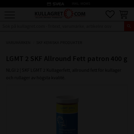
credit_card
INKL. MOMS
Meny
Favoriter
Kundva
VARUMÄRKEN
SKF KEMISKA PRODUKTER
LGMT 2 SKF Allround Fett patron 400 g
NLGI 2 | SKF LGMT 2 Kullagerfett, allround fett för kullager
och rullager av högsta kvalitè.