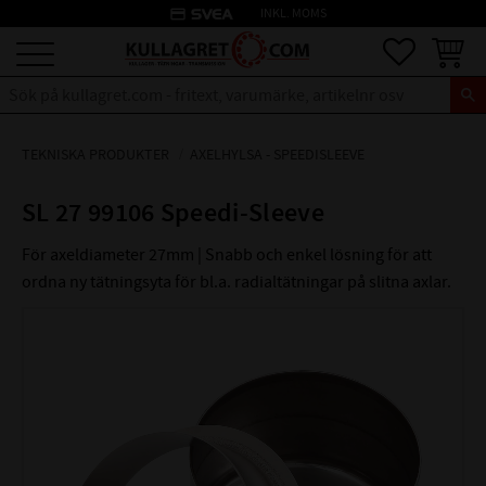
credit_card
INKL. MOMS
Meny
Favoriter
Kundva
TEKNISKA PRODUKTER
AXELHYLSA - SPEEDISLEEVE
SL 27 99106 Speedi-Sleeve
För axeldiameter 27mm | Snabb och enkel lösning för att
ordna ny tätningsyta för bl.a. radialtätningar på slitna axlar.