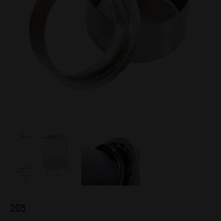
205
:-