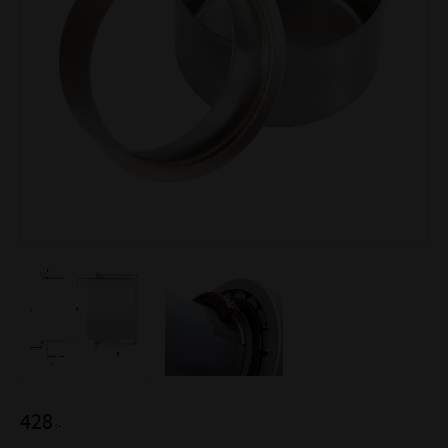
428
:-