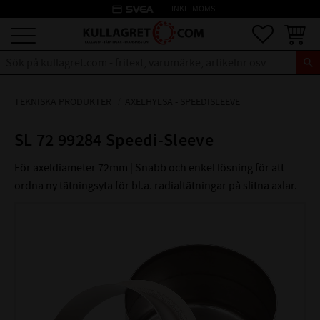
credit_card
INKL. MOMS
Meny
Favoriter
Kundva
TEKNISKA PRODUKTER
AXELHYLSA - SPEEDISLEEVE
SL 72 99284 Speedi-Sleeve
För axeldiameter 72mm | Snabb och enkel lösning för att
ordna ny tätningsyta för bl.a. radialtätningar på slitna axlar.